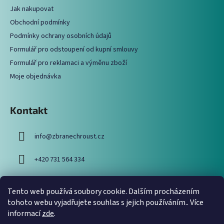
a
c
Jak nakupovat
t
í
Obchodní podmínky
í
p
Podmínky ochrany osobních údajů
r
Formulář pro odstoupení od kupní smlouvy
v
Formulář pro reklamaci a výměnu zboží
k
y
Moje objednávka
v
ý
p
Kontakt
i
s
info
@
zbranechroust.cz
u
+420 731 564 334
Tento web používá soubory cookie. Dalším procházením
Vyhledávání
tohoto webu vyjadřujete souhlas s jejich používáním.. Více
informací
zde
.