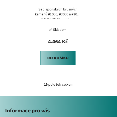
Set japonských brusných
kamenů #1000, #3000 a #8000
SHAPTON GlassStone
✅ Skladem
4.464 Kč
DO KOŠÍKU
15
položek celkem
O
v
Z
l
á
á
Informace pro vás
d
p
a