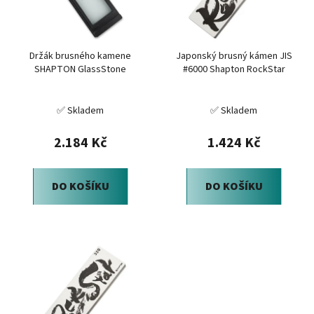
s
r
p
o
r
d
Držák brusného kamene
Japonský brusný kámen JIS
o
u
SHAPTON GlassStone
#6000 Shapton RockStar
d
k
u
t
✅ Skladem
✅ Skladem
k
ů
t
2.184 Kč
1.424 Kč
ů
DO KOŠÍKU
DO KOŠÍKU