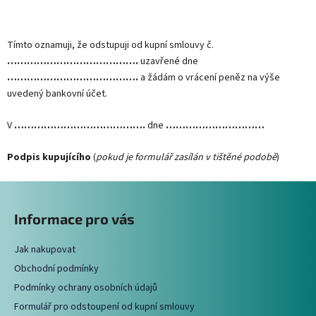
Tímto oznamuji, že odstupuji od kupní smlouvy č.
………………………………….
uzavřené dne
………………………………….
a žádám o vrácení peněz na výše
uvedený bankovní účet.
V
………………………………….
dne
…………………………
Podpis kupujícího
(
pokud je formulář zasílán v tištěné podobě
)
Z
á
Informace pro vás
p
a
Jak nakupovat
t
Obchodní podmínky
í
Podmínky ochrany osobních údajů
Formulář pro odstoupení od kupní smlouvy