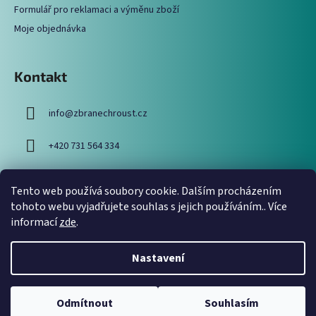
Formulář pro reklamaci a výměnu zboží
Moje objednávka
Kontakt
info
@
zbranechroust.cz
+420 731 564 334
Tento web používá soubory cookie. Dalším procházením
Vyhledávání
tohoto webu vyjadřujete souhlas s jejich používáním.. Více
informací
zde
.
HLEDAT
Nastavení
Odmítnout
Souhlasím
Vytvořil Shoptet