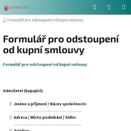
Přejít
Hledat
NÁKUPN
na
obsah
KOŠÍK
Domů
/
Formulář pro odstoupení od kupní smlouvy
Formulář pro odstoupení
od kupní smlouvy
Formulář pro odstoupení od kupní smlouvy
Odesílatel (kupující):
Jméno a příjmení / Název společnosti:
……………………………………………..
Adresa / Místo podnikání / Sídlo:
……………………………………………..
Telefon:
……………………………………………..