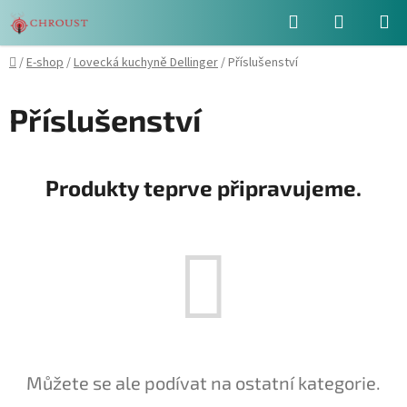
Přejít
Hledat
NÁKUPN
na
obsah
KOŠÍK
Domů
/
E-shop
/
Lovecká kuchyně Dellinger
/
Příslušenství
Příslušenství
Produkty teprve připravujeme.
Můžete se ale podívat na ostatní kategorie.