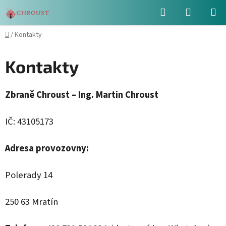
Přejít
Hledat
NÁKUPN
na
obsah
KOŠÍK
Domů
/
Kontakty
Kontakty
Zbraně Chroust – Ing. Martin Chroust
IČ: 43105173
Adresa provozovny:
Polerady 14
250 63 Mratín