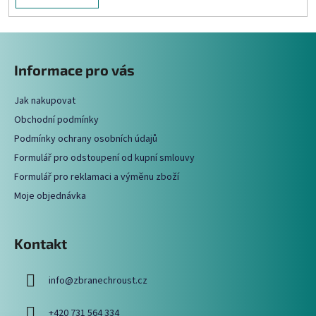
Z
á
Informace pro vás
p
a
Jak nakupovat
t
Obchodní podmínky
í
Podmínky ochrany osobních údajů
Formulář pro odstoupení od kupní smlouvy
Formulář pro reklamaci a výměnu zboží
Moje objednávka
Kontakt
info
@
zbranechroust.cz
+420 731 564 334