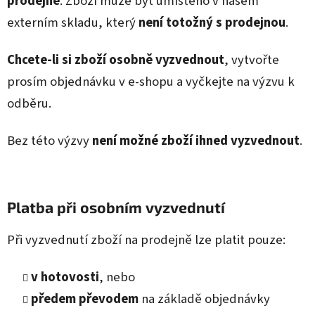
prodejně
. Zboží může být umístěno v našem
externím skladu, který
není totožný s prodejnou
.
Chcete-li si zboží osobně vyzvednout
, vytvořte
prosím objednávku v e‑shopu a vyčkejte na výzvu k
odběru.
Bez této výzvy
není možné zboží ihned vyzvednout
.
Platba při osobním vyzvednutí
Při vyzvednutí zboží na prodejně lze platit pouze:
v hotovosti
, nebo
předem převodem
na základě objednávky