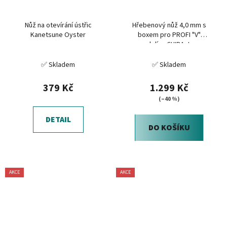
Nůž na otevírání ústřic
Hřebenový nůž 4,0 mm s
Kanetsune Oyster
boxem pro PROFI "V"
mandolínu CHIBA Japan
✅ Skladem
✅ Skladem
379 Kč
1.299 Kč
(–40 %)
DETAIL
DO KOŠÍKU
AKCE
AKCE