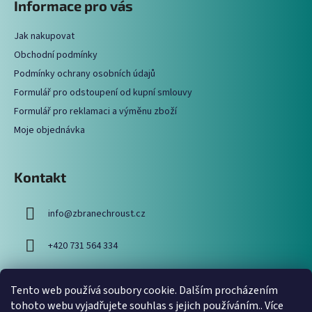
Informace pro vás
d
p
a
a
c
Jak nakupovat
t
í
Obchodní podmínky
í
p
Podmínky ochrany osobních údajů
r
Formulář pro odstoupení od kupní smlouvy
v
Formulář pro reklamaci a výměnu zboží
k
y
Moje objednávka
v
ý
p
Kontakt
i
s
info
@
zbranechroust.cz
u
+420 731 564 334
Tento web používá soubory cookie. Dalším procházením
Vyhledávání
tohoto webu vyjadřujete souhlas s jejich používáním.. Více