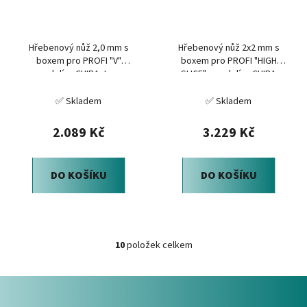
Hřebenový nůž 2,0 mm s
Hřebenový nůž 2x2 mm s
boxem pro PROFI "V"
boxem pro PROFI "HIGH
mandolínu CHIBA Japan
SLICE" mandolínu CHIBA
Japan
✅ Skladem
✅ Skladem
2.089 Kč
3.229 Kč
DO KOŠÍKU
DO KOŠÍKU
10
položek celkem
O
v
Z
l
á
á