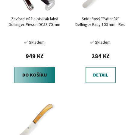
p
k
r
t
Zavírací nůž a otvírák lahví
Snídaňový "Patlanůž"
o
ů
Dellinger Pivson DC53 70 mm
Dellinger Easy 100 mm - Red
d
u
✅ Skladem
✅ Skladem
k
t
949 Kč
284 Kč
ů
DO KOŠÍKU
DETAIL