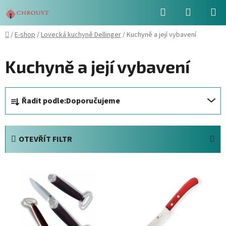
Přejít
Hledat
NÁKUPN
na
obsah
KOŠÍK
Domů
/
E-shop
/
Lovecká kuchyně Dellinger
/
Kuchyně a její vybavení
Kuchyně a její vybavení
Ř
Řadit podle:
Doporučujeme
a
z
e
OTEVŘÍT FILTR
n
í
V
p
ý
r
p
o
i
d
s
u