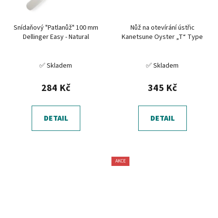
Snídaňový "Patlanůž" 100 mm
Nůž na otevírání ústřic
Dellinger Easy - Natural
Kanetsune Oyster „T“ Type
✅ Skladem
✅ Skladem
284 Kč
345 Kč
DETAIL
DETAIL
AKCE