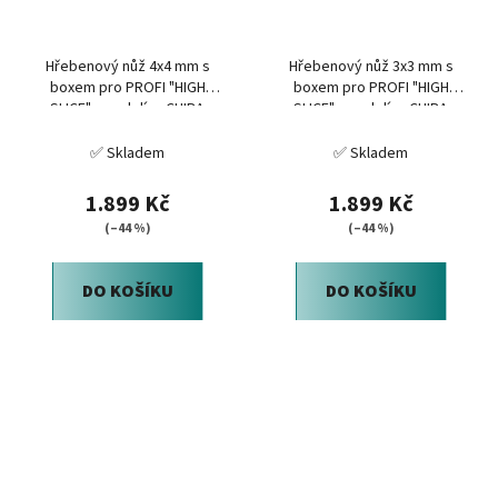
Hřebenový nůž 4x4 mm s
Hřebenový nůž 3x3 mm s
boxem pro PROFI "HIGH
boxem pro PROFI "HIGH
SLICE" mandolínu CHIBA
SLICE" mandolínu CHIBA
Japan
Japan
✅ Skladem
✅ Skladem
1.899 Kč
1.899 Kč
(–44 %)
(–44 %)
DO KOŠÍKU
DO KOŠÍKU