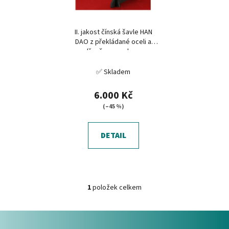
p
k
r
t
II. jakost čínská šavle HAN
o
ů
DAO z překládané oceli a
d
dřevěnou pochvou
u
✅ Skladem
k
t
6.000 Kč
ů
(–45 %)
DETAIL
1
položek celkem
O
v
Z
l
á