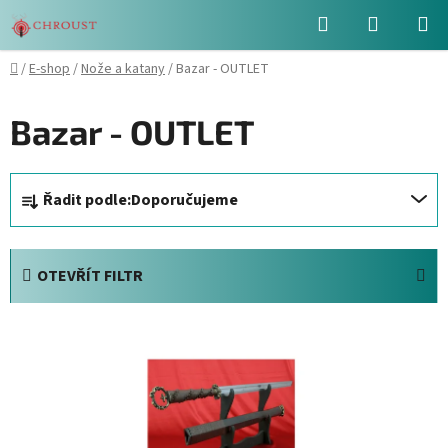
Přejít
Hledat
NÁKUPN
na
obsah
KOŠÍK
Domů
/
E-shop
/
Nože a katany
/
Bazar - OUTLET
Bazar - OUTLET
Ř
Řadit podle:
Doporučujeme
a
z
e
OTEVŘÍT FILTR
n
í
V
p
ý
r
p
o
i
d
s
u