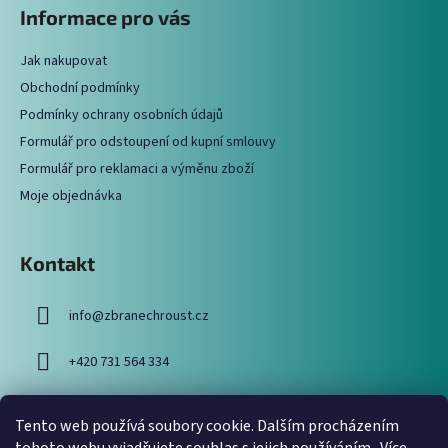
á
Informace pro vás
d
p
a
a
c
Jak nakupovat
t
í
Obchodní podmínky
í
p
Podmínky ochrany osobních údajů
r
Formulář pro odstoupení od kupní smlouvy
v
Formulář pro reklamaci a výměnu zboží
k
y
Moje objednávka
v
ý
p
Kontakt
i
s
info
@
zbranechroust.cz
u
+420 731 564 334
Tento web používá soubory cookie. Dalším procházením
Vyhledávání