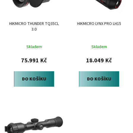
s
r
p
o
r
d
HIKMICRO THUNDER TQ35CL
HIKMICRO LYNX PRO LH15
o
u
3.0
d
k
u
t
Skladem
Skladem
k
ů
t
75.991 Kč
18.049 Kč
ů
DO KOŠÍKU
DO KOŠÍKU