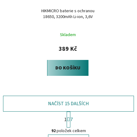
HIKMICRO baterie s ochranou
18650, 3200mAh Li-ion, 3,6V
Skladem
389 Kč
DO KOŠÍKU
NAČÍST 15 DALŠÍCH
S
1
7
t
O
r
92
položek celkem
á
v