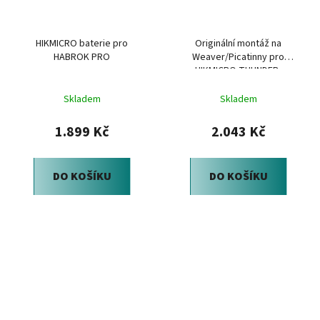
HIKMICRO baterie pro
Originální montáž na
HABROK PRO
Weaver/Picatinny pro
HIKMICRO THUNDER,
PANTHER 1.0, 2.0 a CHEETAH
Skladem
Skladem
1.899 Kč
2.043 Kč
DO KOŠÍKU
DO KOŠÍKU