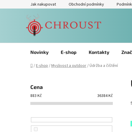
Přejít
Jak nakupovat
Obchodní podmínky
Podmínk
na
obsah
Novinky
E-shop
Kontakty
Znač
Domů
/
E-shop
/
Myslivost a outdoor
/
Údržba a čištění
P
o
Cena
s
883
Kč
36384
Kč
t
r
a
n
n