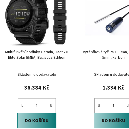
p
i
s
p
r
o
d
Multifunkční hodinky Garmin, Tactix 8
Vytěráková tyč Paul Clean
u
Elite Solar EMEA, Ballistics Edition
5mm, karbon
k
t
Skladem u dodavatele
Skladem u dodavate
ů
36.384 Kč
1.334 Kč
DO KOŠÍKU
DO KOŠÍKU