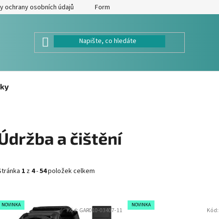
y ochrany osobních údajů
Formulář pro odstoupení od kupní smlouv
ky
Údržba a čištění
Stránka
1
z
4
-
54
položek celkem
V
NOVINKA
NOVINKA
Kód:
GAR010-03407-11
Kód
ý