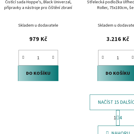
Čistící sada Hoppe's, Black Univerzal,
Střelecká podložka Ulfhed
přípravky a nástroje pro čištění zbraní
Roller, 75x180cm, š
Skladem u dodavatele
Skladem u dodavate
979 Kč
3.216 Kč
DO KOŠÍKU
DO KOŠÍKU
NAČÍST 15 DALŠÍ
S
1
4
t
O
r
v
á
NAHORU
l