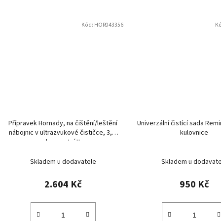
Kód:
HOR043356
K
Přípravek Hornady, na čištění/leštění
Univerzální čistící sada Rem
nábojnic v ultrazvukové čističce, 3,8l
kulovnice
koncentrát!
Skladem u dodavatele
Skladem u dodavate
2.604 Kč
950 Kč