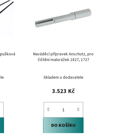
í
p
r
o
d
u
k
, pušková
Naváděcí přípravek Anschutz, pro
t
čištění malorážek 1827, 1727
ů
le
Skladem u dodavatele
3.523 Kč
DO KOŠÍKU