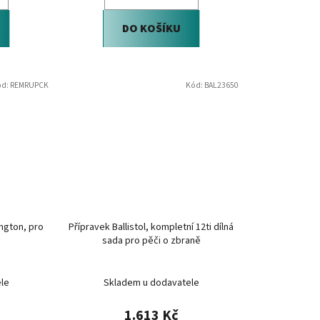
DO KOŠÍKU
ód:
REMRUPCK
Kód:
BAL23650
ington, pro
Přípravek Ballistol, kompletní 12ti dílná
sada pro pěči o zbraně
le
Skladem u dodavatele
1.613 Kč