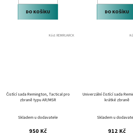
DO KOŠÍKU
DO KOŠÍKU
Kód:
REMRUARCK
K
Čistící sada Remington, Tactical pro
Univerzální čistící sada Rem
zbraně typu AR/MSR
krátké zbraně
Skladem u dodavatele
Skladem u dodavate
950 Kč
912 Kč