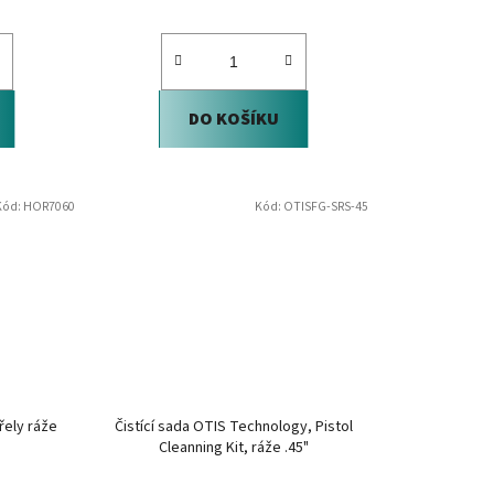
DO KOŠÍKU
Kód:
HOR7060
Kód:
OTISFG-SRS-45
řely ráže
Čistící sada OTIS Technology, Pistol
Cleanning Kit, ráže .45"