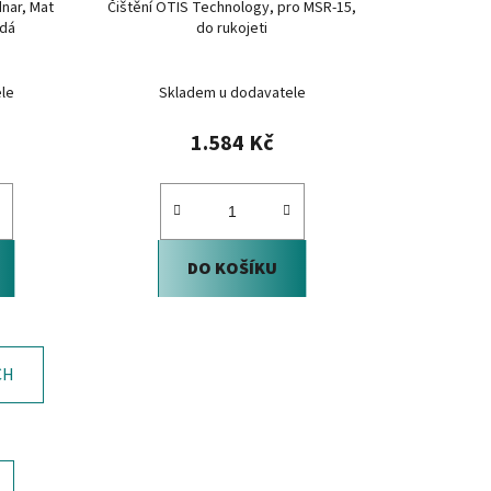
nar, Mat
Čištění OTIS Technology, pro MSR-15,
edá
do rukojeti
le
Skladem u dodavatele
1.584 Kč
DO KOŠÍKU
CH