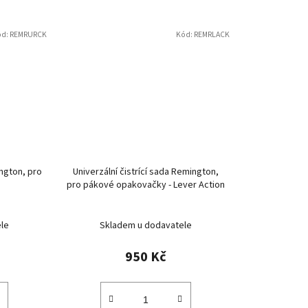
ód:
REMRURCK
Kód:
REMRLACK
ington, pro
Univerzální čistrící sada Remington,
pro pákové opakovačky - Lever Action
le
Skladem u dodavatele
950 Kč