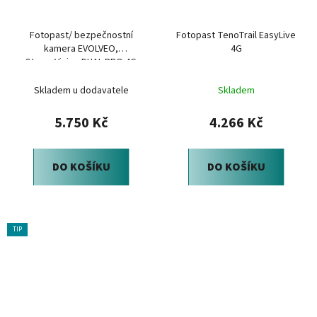
Fotopast/ bezpečnostní
Fotopast TenoTrail EasyLive
kamera EVOLVEO,
4G
StrongVision DUAL PRO 4G
Skladem u dodavatele
Skladem
5.750 Kč
4.266 Kč
DO KOŠÍKU
DO KOŠÍKU
TIP