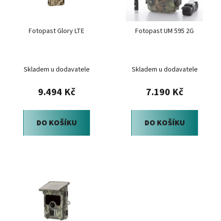
p
k
r
t
Fotopast Glory LTE
Fotopast UM 595 2G
o
ů
d
u
Skladem u dodavatele
Skladem u dodavatele
k
t
9.494 Kč
7.190 Kč
ů
DO KOŠÍKU
DO KOŠÍKU