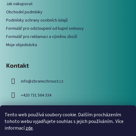
a
c
Jak nakupovat
t
í
Obchodní podmínky
í
p
Podmínky ochrany osobních údajů
r
Formulář pro odstoupení od kupní smlouvy
v
Formulář pro reklamaci a výměnu zboží
k
y
Moje objednávka
v
ý
p
Kontakt
i
s
info
@
zbranechroust.cz
u
+420 731 564 334
Tento web používá soubory cookie. Dalším procházením
Vyhledávání
tohoto webu vyjadřujete souhlas s jejich používáním.. Více
informací
zde
.