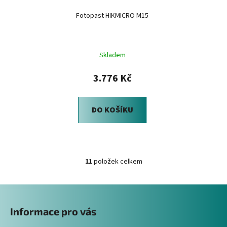
Fotopast HIKMICRO M15
Skladem
3.776 Kč
DO KOŠÍKU
11
položek celkem
O
v
Z
l
á
á
Informace pro vás
d
p
a