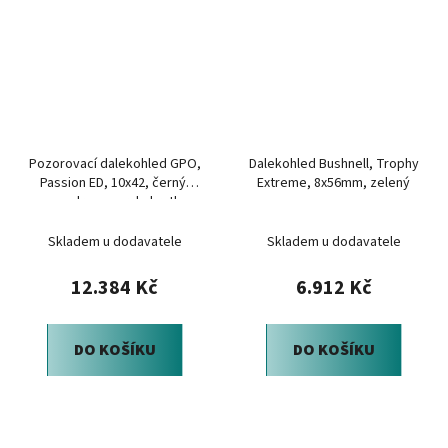
Pozorovací dalekohled GPO,
Dalekohled Bushnell, Trophy
Passion ED, 10x42, černý,
Extreme, 8x56mm, zelený
pouzdro, popruh, krytky
Skladem u dodavatele
Skladem u dodavatele
12.384 Kč
6.912 Kč
DO KOŠÍKU
DO KOŠÍKU