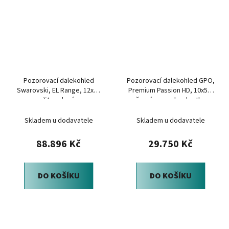
Pozorovací dalekohled
Pozorovací dalekohled GPO,
Swarovski, EL Range, 12x42
Premium Passion HD, 10x50,
TA, zelený
černý, pouzdro, krytky
Skladem u dodavatele
Skladem u dodavatele
88.896 Kč
29.750 Kč
DO KOŠÍKU
DO KOŠÍKU