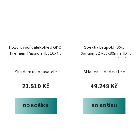
Pozorovací dalekohled GPO,
Spektiv Leupold, SX-5
Premium Passion HD, 10x42,
Santiam, 27-55x80mm HD,
černý, pouzdro, popruh,
okulár pod úhlem, šedý
krytky
Skladem u dodavatele
Skladem u dodavatele
23.510 Kč
49.248 Kč
DO KOŠÍKU
DO KOŠÍKU