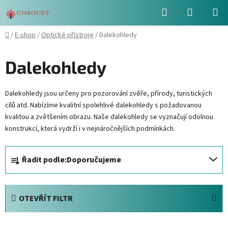
Přejít
Hledat
NÁKUPN
na
obsah
KOŠÍK
Domů
/
E-shop
/
Optické přístroje
/
Dalekohledy
Dalekohledy
Dalekohledy jsou určeny pro pozorování zvěře, přírody, turistických
cílů atd. Nabízíme kvalitní spolehlivé dalekohledy s požadovanou
kvalitou a zvětšením obrazu. Naše dalekohledy se vyznačují odolnou
konstrukcí, která vydrží i v nejnáročnějších podmínkách.
Ř
Řadit podle:
Doporučujeme
a
z
e
OTEVŘÍT FILTR
n
í