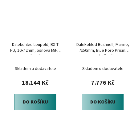
Dalekohled Leupold, BX-T
Dalekohled Bushnell, Marine,
HD, 10x42mm, osnova Mil-L,
7x50mm, Blue Poro Prism,
černý
vodotěsný
Skladem u dodavatele
Skladem u dodavatele
18.144 Kč
7.776 Kč
DO KOŠÍKU
DO KOŠÍKU