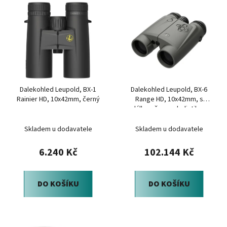
V
p
ý
r
p
o
i
d
s
u
p
k
r
t
Dalekohled Leupold, BX-1
Dalekohled Leupold, BX-6
o
ů
Rainier HD, 10x42mm, černý
Range HD, 10x42mm, s
d
dálkoměrem a balistikou
u
Hornady 4DOF
Skladem u dodavatele
Skladem u dodavatele
k
t
6.240 Kč
102.144 Kč
ů
DO KOŠÍKU
DO KOŠÍKU