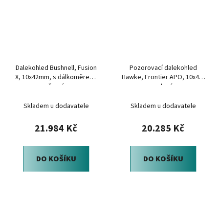
Dalekohled Bushnell, Fusion
Pozorovací dalekohled
X, 10x42mm, s dálkoměrem,
Hawke, Frontier APO, 10x42,
černý
zelený
Skladem u dodavatele
Skladem u dodavatele
21.984 Kč
20.285 Kč
DO KOŠÍKU
DO KOŠÍKU