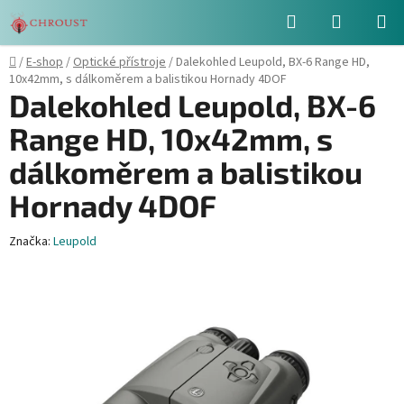
Přejít
Hledat
NÁKUPN
na
obsah
KOŠÍK
Domů
/
E-shop
/
Optické přístroje
/
Dalekohled Leupold, BX-6 Range HD,
10x42mm, s dálkoměrem a balistikou Hornady 4DOF
Dalekohled Leupold, BX-6
Range HD, 10x42mm, s
dálkoměrem a balistikou
Hornady 4DOF
Značka:
Leupold