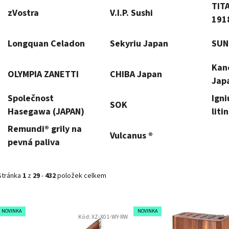
TITA
zVostra
V.I.P. Sushi
191
Longquan Celadon
Sekyriu Japan
SUN
Kan
OLYMPIA ZANETTI
CHIBA Japan
Jap
Společnost
Ign
SOK
Hasegawa (JAPAN)
liti
ohn
Remundi® grily na
Vulcanus ®
pali
pevná paliva
Stránka
1
z
29
-
432
položek celkem
V
NOVINKA
NOVINKA
Kód:
XZ-X01-WY-RW
Kód:
XZ-
ý