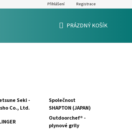
Přihlášení
Registrace
y
Formulář pro reklamaci a výměnu zboží
Moje objednávka
PRÁZDNÝ KOŠÍK
NÁKUPNÍ
KOŠÍK
tsune Seki -
Společnost
sho Co., Ltd.
SHAPTON (JAPAN)
Outdoorchef® -
LINGER
plynové grily