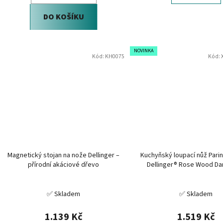
DO KOŠÍKU
NOVINKA
Kód:
KH0075
Kód:
Magnetický stojan na nože Dellinger –
Kuchyňský loupací nůž Par
přírodní akáciové dřevo
Dellinger® Rose Wood D
✅ Skladem
✅ Skladem
1.139 Kč
1.519 Kč