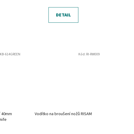
DETAIL
KB-614GREEN
Kód:
RI-RW009
ní 40mm
Vodítko na broušení nožů RISAM
nife