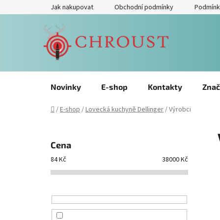
Přejít
Jak nakupovat
Obchodní podmínky
Podmínk
na
obsah
Novinky
E-shop
Kontakty
Znač
Domů
/
E-shop
/
Lovecká kuchyně Dellinger
/
Výrobci
P
o
Cena
s
84
Kč
38000
Kč
t
r
a
n
n