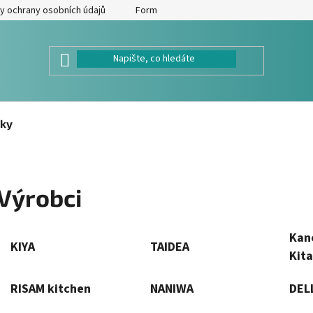
y ochrany osobních údajů
Formulář pro odstoupení od kupní smlouv
ky
Výrobci
Kane
KIYA
TAIDEA
Kita
RISAM kitchen
NANIWA
DEL