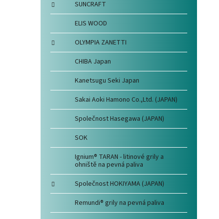
SUNCRAFT
ELIS WOOD
OLYMPIA ZANETTI
CHIBA Japan
Kanetsugu Seki Japan
Sakai Aoki Hamono Co.,Ltd. (JAPAN)
Společnost Hasegawa (JAPAN)
SOK
Ignium® TARAN - litinové grily a
ohniště na pevná paliva
Společnost HOKIYAMA (JAPAN)
Remundi® grily na pevná paliva