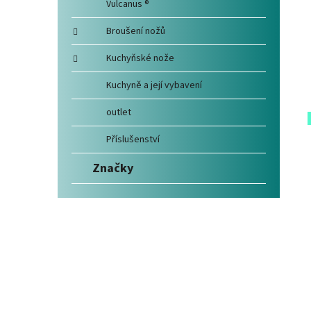
Vulcanus ®
Broušení nožů
Kuchyňské nože
Kuchyně a její vybavení
outlet
Příslušenství
Značky