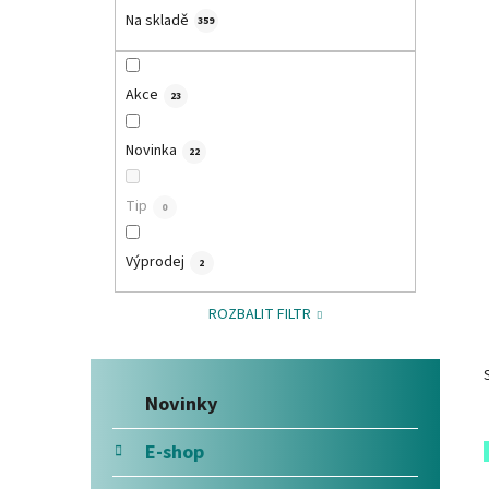
í
Na skladě
359
p
a
Akce
n
23
e
Novinka
l
22
Tip
0
Výprodej
2
ROZBALIT FILTR
Přeskočit
K
Novinky
kategorie
a
t
E-shop
e
g