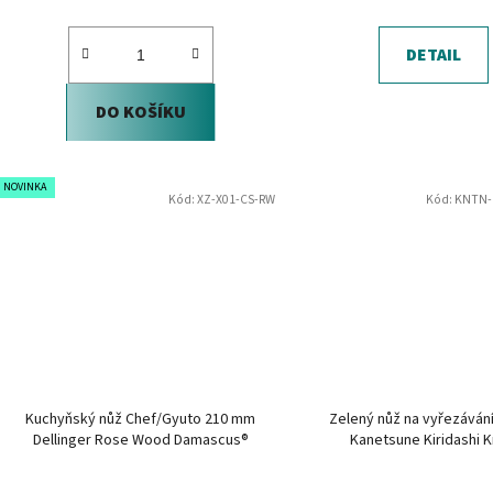
DETAIL
DO KOŠÍKU
NOVINKA
Kód:
XZ-X01-CS-RW
Kód:
KNTN-
Kuchyňský nůž Chef/Gyuto 210 mm
Zelený nůž na vyřezává
Dellinger Rose Wood Damascus®
Kanetsune Kiridashi K