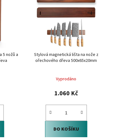
í
p
r
o
d
u
k
a 5 nožů a
Stylová magnetická lišta na nože z
t
řeva
ořechového dřeva 500x65x20mm
ů
Vyprodáno
1.060 Kč
DO KOŠÍKU