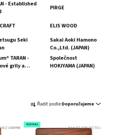
N - Established
PIRGE
8
CRAFT
ELIS WOOD
etsugu Seki
Sakai Aoki Hamono
an
Co.,Ltd. (JAPAN)
ium® TARAN -
Společnost
nové grily a
HOKIYAMA (JAPAN)
iště na pevná
va
Ř
Řadit podle:
Doporučujeme
a
z
e
NOVINKA
XHDZ-XSMPM8
Kód:
XZ-XTM-50CTDJ
n