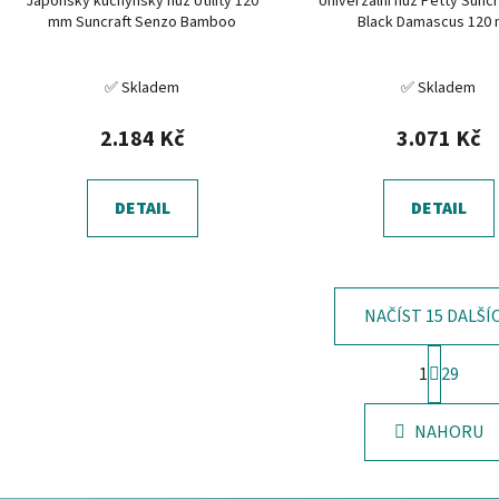
Japonský kuchyňský nůž Utility 120
Univerzální nůž Petty Suncr
mm Suncraft Senzo Bamboo
Black Damascus 120
✅ Skladem
✅ Skladem
2.184 Kč
3.071 Kč
DETAIL
DETAIL
NAČÍST 15 DALŠÍ
S
1
29
t
O
r
v
á
NAHORU
l
n
á
k
o
d