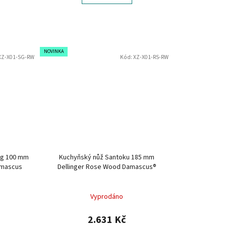
NOVINKA
XZ-X01-SG-RW
Kód:
XZ-X01-RS-RW
ing 100 mm
Kuchyňský nůž Santoku 185 mm
amascus
Dellinger Rose Wood Damascus®
Vyprodáno
2.631 Kč