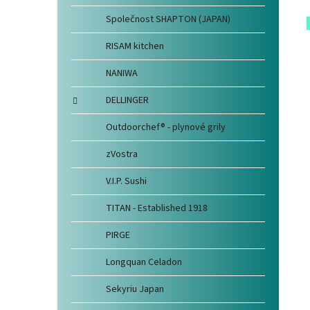
Společnost SHAPTON (JAPAN)
RISAM kitchen
NANIWA
DELLINGER
Outdoorchef® - plynové grily
zVostra
V.I.P. Sushi
TITAN - Established 1918
PIRGE
Longquan Celadon
Sekyriu Japan