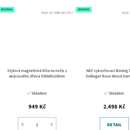
NOVINKA
NOVINKA
Kód:
XZ-XSM-50CTDJ
Kód:
Stylová magnetická lišta na nože z
Nůž vykosťovací Boning
akáciového dřeva 500x65x20mm
Dellinger Rose Wood Da
✅ Skladem
✅ Skladem
949 Kč
2.498 Kč
DETAIL