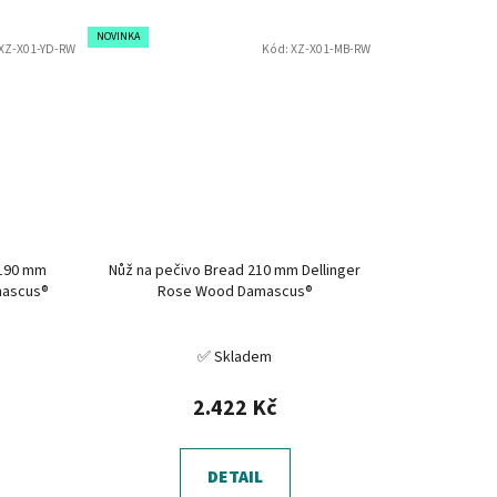
NOVINKA
XZ-X01-YD-RW
Kód:
XZ-X01-MB-RW
 190 mm
Nůž na pečivo Bread 210 mm Dellinger
mascus®
Rose Wood Damascus®
✅ Skladem
2.422 Kč
DETAIL