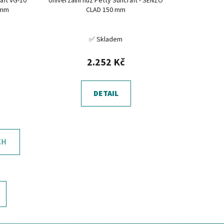
aft VG-10
Univerzální nůž Petty Suncraft - SENZO
 mm
CLAD 150 mm
✅ Skladem
2.252 Kč
DETAIL
CH