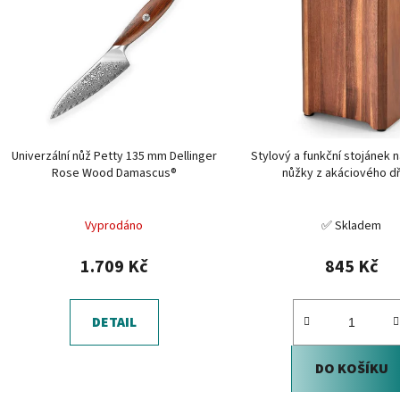
p
i
s
p
r
o
d
Univerzální nůž Petty 135 mm Dellinger
Stylový a funkční stojánek n
u
Rose Wood Damascus®
nůžky z akáciového d
k
t
Vyprodáno
✅ Skladem
ů
1.709 Kč
845 Kč
DETAIL
DO KOŠÍKU