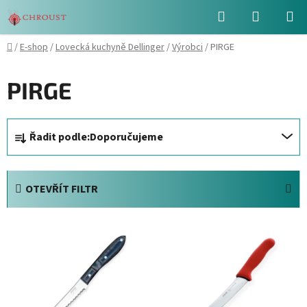
Přejít
Hledat
NÁKUPN
na
obsah
KOŠÍK
Domů
/
E-shop
/
Lovecká kuchyně Dellinger
/
Výrobci
/
PIRGE
PIRGE
Ř
Řadit podle:
Doporučujeme
a
z
e
OTEVŘÍT FILTR
n
í
V
p
ý
r
p
o
i
d
s
u