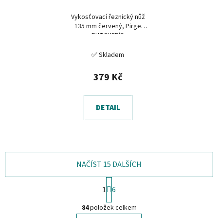
Vykosťovací řeznický nůž
135 mm červený, Pirge
BUTCHER'S
✅ Skladem
379 Kč
DETAIL
NAČÍST 15 DALŠÍCH
S
1
6
t
O
r
84
položek celkem
á
v
n