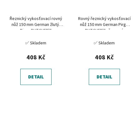
Řeznický vykosťovací rovný
Rovný řeznický vykosťovací
nůž 150 mm German žlutý,
nůž 150 mm German Pirge
Pirge BUTCHER'S
BUTCHER'S, červený
✅ Skladem
✅ Skladem
408 Kč
408 Kč
DETAIL
DETAIL