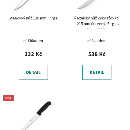
p
k
r
t
Steakový nůž 120 mm, Pirge
Řeznický nůž vykosťovací
o
ů
215 mm červený, Pirge
d
BUTCHER'S
u
✅ Skladem
✅ Skladem
k
t
332 Kč
538 Kč
ů
DETAIL
DETAIL
AKCE