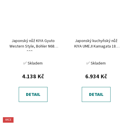
Japonský nůž KIYA Gyuto
Japonský kuchyňský nůž
Western Style, Bohler N680
KIYA UMEJI Kamagata 180
200 mm
mm
✅ Skladem
✅ Skladem
4.138 Kč
6.934 Kč
DETAIL
DETAIL
AKCE