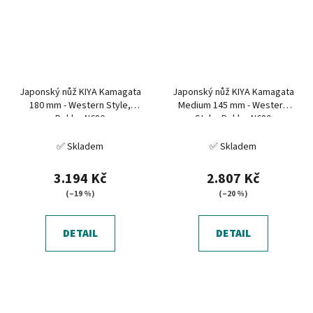
Japonský nůž KIYA Kamagata
Japonský nůž KIYA Kamagata
180 mm - Western Style,
Medium 145 mm - Western
Bohler N680
Style, Bohler N680
✅ Skladem
✅ Skladem
3.194 Kč
2.807 Kč
(–19 %)
(–20 %)
DETAIL
DETAIL