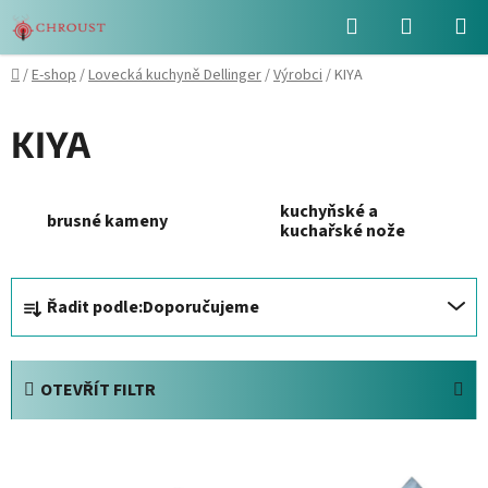
Přejít
Hledat
NÁKUPN
na
obsah
KOŠÍK
Domů
/
E-shop
/
Lovecká kuchyně Dellinger
/
Výrobci
/
KIYA
KIYA
kuchyňské a
brusné kameny
kuchařské nože
Ř
Řadit podle:
Doporučujeme
a
z
e
OTEVŘÍT FILTR
n
í
V
p
ý