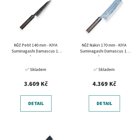
r
p
o
i
d
s
u
p
k
r
t
Nůž Petit 140 mm - KIYA
Nůž Nakiri 170 mm - KIYA
o
ů
Suminagashi Damascus 11
Suminagashi Damascus 11
d
layers
layers
u
✅ Skladem
✅ Skladem
k
t
3.609 Kč
4.369 Kč
ů
DETAIL
DETAIL