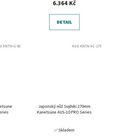
6.364 Kč
DETAIL
d:
KNTN-G-60
Kód:
KNTN-KC-179
netsune
Japonský nůž Sujihiki 270mm
eries
Kanetsune AUS-10 PRO Series
✅ Skladem