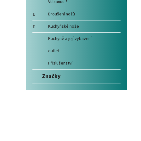
Vulcanus ®
Broušení nožů
Kuchyňské nože
Kuchyně a její vybavení
outlet
Příslušenství
Značky