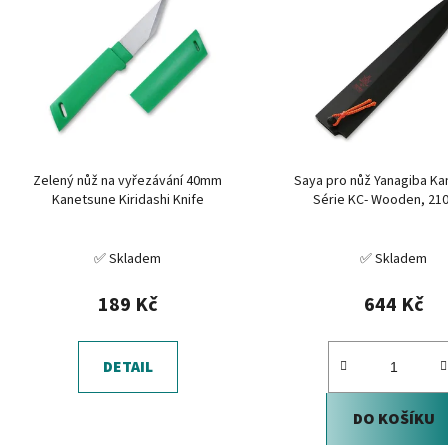
p
i
s
p
r
o
d
Zelený nůž na vyřezávání 40mm
Saya pro nůž Yanagiba K
u
Kanetsune Kiridashi Knife
Série KC- Wooden, 21
k
t
✅ Skladem
✅ Skladem
ů
189 Kč
644 Kč
DETAIL
DO KOŠÍKU