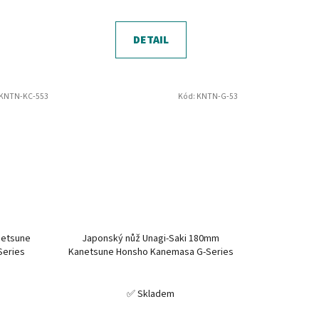
DETAIL
KNTN-KC-553
Kód:
KNTN-G-53
netsune
Japonský nůž Unagi-Saki 180mm
Series
Kanetsune Honsho Kanemasa G-Series
✅ Skladem