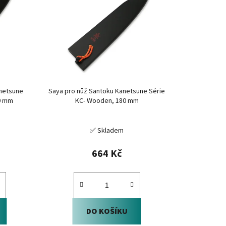
í
p
r
o
d
u
k
anetsune
Saya pro nůž Santoku Kanetsune Série
t
0 mm
KC- Wooden, 180 mm
ů
✅ Skladem
664 Kč
DO KOŠÍKU