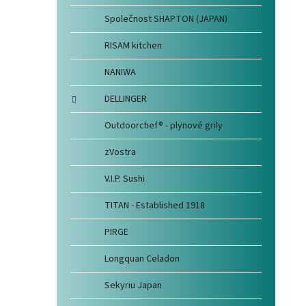
Společnost SHAPTON (JAPAN)
RISAM kitchen
NANIWA
DELLINGER
Outdoorchef® - plynové grily
zVostra
V.I.P. Sushi
TITAN - Established 1918
PIRGE
Longquan Celadon
Sekyriu Japan