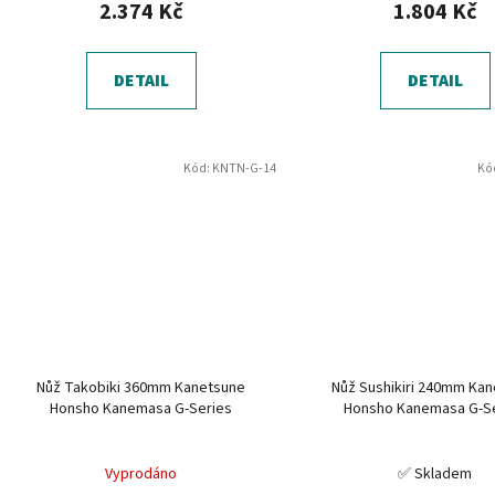
2.374 Kč
1.804 Kč
DETAIL
DETAIL
Kód:
KNTN-G-14
Kó
Nůž Takobiki 360mm Kanetsune
Nůž Sushikiri 240mm Ka
Honsho Kanemasa G-Series
Honsho Kanemasa G-S
Vyprodáno
✅ Skladem