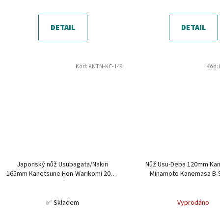
DETAIL
DETAIL
Kód:
KNTN-KC-149
Kód:
Japonský nůž Usubagata/Nakiri
Nůž Usu-Deba 120mm Ka
165mm Kanetsune Hon-Warikomi 2000-
Minamoto Kanemasa B-
series
✅ Skladem
Vyprodáno