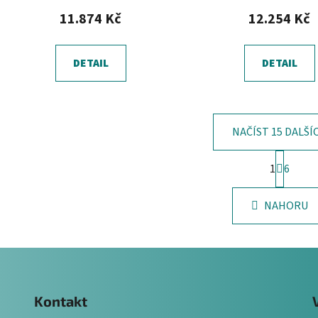
11.874 Kč
12.254 Kč
DETAIL
DETAIL
NAČÍST 15 DALŠÍ
S
1
6
t
O
r
v
á
NAHORU
l
n
á
k
o
d
v
a
á
c
n
í
í
p
Kontakt
r