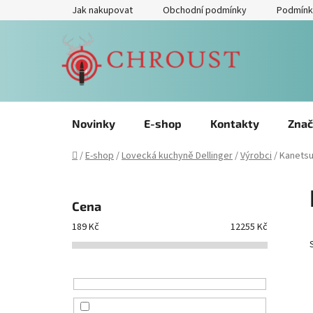
Přejít
Jak nakupovat
Obchodní podmínky
Podmínk
na
obsah
Novinky
E-shop
Kontakty
Znač
Domů
/
E-shop
/
Lovecká kuchyně Dellinger
/
Výrobci
/
Kanetsun
P
o
Cena
s
189
Kč
12255
Kč
t
r
a
n
n