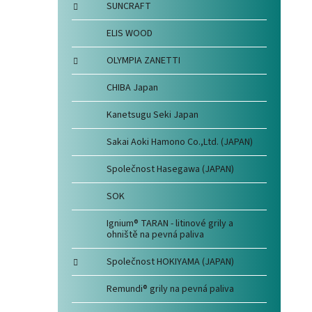
SUNCRAFT
ELIS WOOD
OLYMPIA ZANETTI
CHIBA Japan
Kanetsugu Seki Japan
Sakai Aoki Hamono Co.,Ltd. (JAPAN)
Společnost Hasegawa (JAPAN)
SOK
Ignium® TARAN - litinové grily a
ohniště na pevná paliva
Společnost HOKIYAMA (JAPAN)
Remundi® grily na pevná paliva