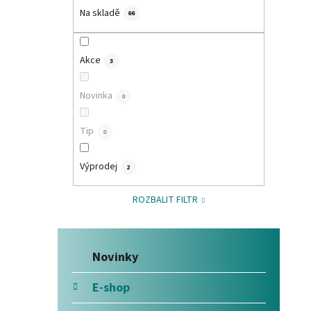
í
Na skladě
66
p
a
Akce
n
3
e
Novinka
l
0
Tip
0
Výprodej
2
ROZBALIT FILTR
Přeskočit
K
Novinky
kategorie
a
t
E-shop
e
g