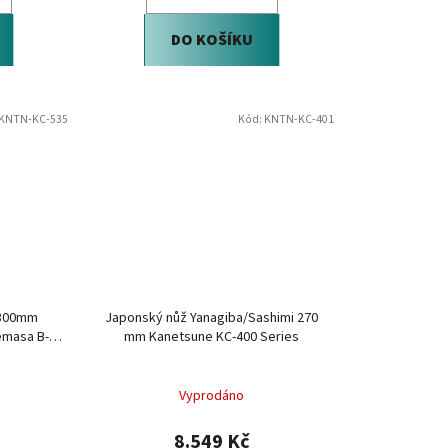
DO KOŠÍKU
KNTN-KC-535
Kód:
KNTN-KC-401
 300mm
Japonský nůž Yanagiba/Sashimi 270
emasa B-
mm Kanetsune KC-400 Series
Vyprodáno
8.549 Kč