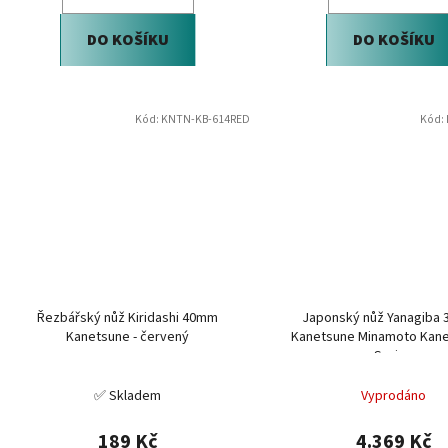
DO KOŠÍKU
DO KOŠÍKU
Kód:
KNTN-KB-614RED
Kód:
Řezbářský nůž Kiridashi 40mm
Japonský nůž Yanagiba
Kanetsune - červený
Kanetsune Minamoto Kan
Series
✅ Skladem
Vyprodáno
189 Kč
4.369 Kč