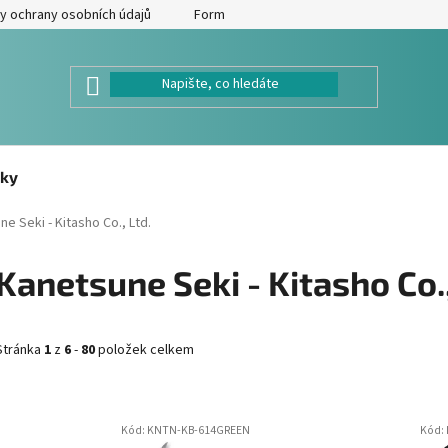
y ochrany osobních údajů
Formulář pro odstoupení od kupní smlouv
ky
e Seki - Kitasho Co., Ltd.
Kanetsune Seki - Kitasho Co.,
Stránka
1
z
6
-
80
položek celkem
V
Kód:
KNTN-KB-614GREEN
Kód:
ý