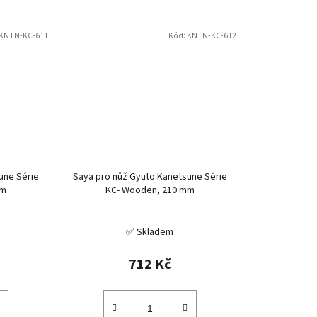
KNTN-KC-611
Kód:
KNTN-KC-612
une Série
Saya pro nůž Gyuto Kanetsune Série
mm
KC- Wooden, 210 mm
✅ Skladem
712 Kč