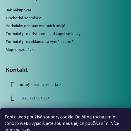
p
a
Jak nakupovat
t
Obchodní podmínky
í
Podmínky ochrany osobních údajů
Formulář pro odstoupení od kupní smlouvy
Formulář pro reklamaci a výměnu zboží
Moje objednávka
Kontakt
info
@
zbranechroust.cz
+420 731 564 334
Tento web používá soubory cookie. Dalším procházením
Vyhledávání
tohoto webu vyjadřujete souhlas s jejich používáním.. Více
informací
zde
.