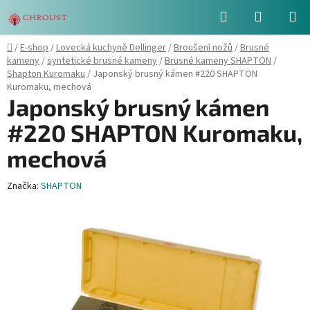
Přejít
Hledat
NÁKUPN
na
obsah
KOŠÍK
Domů
/
E-shop
/
Lovecká kuchyně Dellinger
/
Broušení nožů
/
Brusné
kameny
/
syntetické brusné kameny
/
Brusné kameny SHAPTON
/
Shapton Kuromaku
/
Japonský brusný kámen #220 SHAPTON
Kuromaku, mechová
Japonský brusný kámen
#220 SHAPTON Kuromaku,
mechová
Značka:
SHAPTON