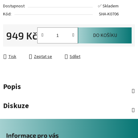
Dostupnost
✅ Skladem
Kód:
SHA-K0706
949 Kč
DO KOŠÍKU
Měrná cena:
Tisk
Zeptat se
Sdílet
Popis
Diskuze
Z
á
Informace pro vás