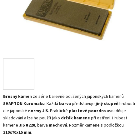
Brusný kámen
ze série barevně odlišených japonských kamenů
SHAPTON Kuromaku
. Každá
barva
představuje
jiný stupeň
hrubosti
dle japonské
normy JIS
. Praktické
plastové pouzdro
usnadňuje
skladování a lze ho použít jako
držák kamene
při ostření. Hrubost
kamene
JIS #220
, barva
mechová
. Rozměr kamene s podložkou
210x70x15 mm
.