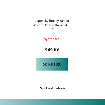
Japonský brusný kámen
#120 SHAPTON Kuromaku,
bílá
Vyprodáno
949 Kč
DO KOŠÍKU
5
položek celkem
O
v
Z
l