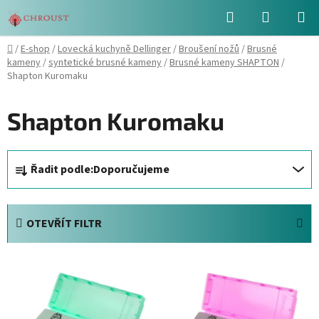
Přejít
Hledat
NÁKUPN
na
obsah
KOŠÍK
Domů
/
E-shop
/
Lovecká kuchyně Dellinger
/
Broušení nožů
/
Brusné
kameny
/
syntetické brusné kameny
/
Brusné kameny SHAPTON
/
Shapton Kuromaku
Shapton Kuromaku
Ř
Řadit podle:
Doporučujeme
a
z
e
OTEVŘÍT FILTR
n
í
V
p
ý
r
p
o