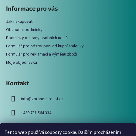
á
á
Informace pro vás
d
p
a
a
c
Jak nakupovat
t
í
Obchodní podmínky
í
p
Podmínky ochrany osobních údajů
r
Formulář pro odstoupení od kupní smlouvy
v
Formulář pro reklamaci a výměnu zboží
k
y
Moje objednávka
v
ý
p
Kontakt
i
s
info
@
zbranechroust.cz
u
+420 731 564 334
Tento web používá soubory cookie. Dalším procházením