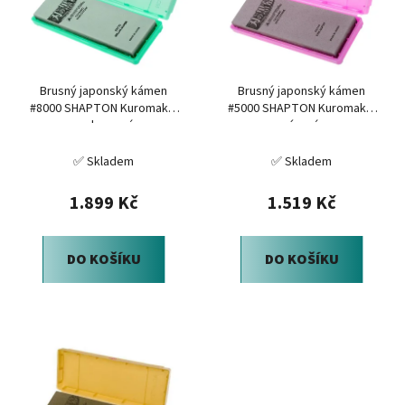
i
d
s
u
p
k
r
t
Brusný japonský kámen
Brusný japonský kámen
o
ů
#8000 SHAPTON Kuromaku,
#5000 SHAPTON Kuromaku,
d
melounová
vínová
u
✅ Skladem
✅ Skladem
k
t
1.899 Kč
1.519 Kč
ů
DO KOŠÍKU
DO KOŠÍKU