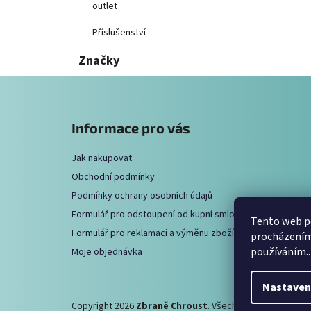
outlet
Příslušenství
Značky
Z
á
Informace pro vás
p
a
Jak nakupovat
t
Obchodní podmínky
í
Podmínky ochrany osobních údajů
Formulář pro odstoupení od kupní smlouvy
Tento web po
Formulář pro reklamaci a výměnu zboží
procházením 
používáním..
Moje objednávka
Nastaven
Copyright 2026
Zbraně Chroust
. Všechna práva vyhrazen