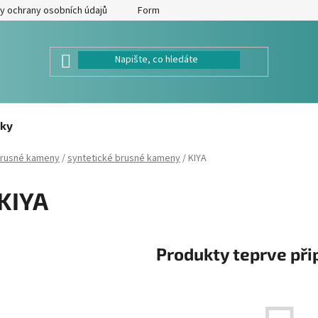
y ochrany osobních údajů
Formulář pro odstoupení od kupní smlouv
ky
rusné kameny
/
syntetické brusné kameny
/
KIYA
KIYA
Produkty teprve při