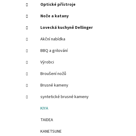
í
Optické přístroje
p
Nože a katany
a
n
Lovecká kuchyně Dellinger
e
Akční nabídka
l
BBQ a grilování
Výrobci
Broušení nožů
Brusné kameny
syntetické brusné kameny
KIYA
TAIDEA
KANETSUNE