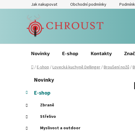
Přejít
Jak nakupovat
Obchodní podmínky
Podmínk
na
obsah
Novinky
E-shop
Kontakty
Znač
Domů
/
E-shop
/
Lovecká kuchyně Dellinger
/
Broušení nožů
/
B
P
Přeskočit
K
Novinky
kategorie
a
o
t
s
E-shop
e
t
g
Zbraně
r
o
a
r
Střelivo
i
n
Myslivost a outdoor
e
n