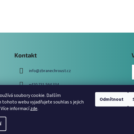
Kontakt
info
@
zbranechroust.cz
+420 731 564 334
užívá soubory cookie. Dalším
Odmítnout
tohoto webu vyjadřujete souhlas s jejich
 Více informací
zde
.
í
a.