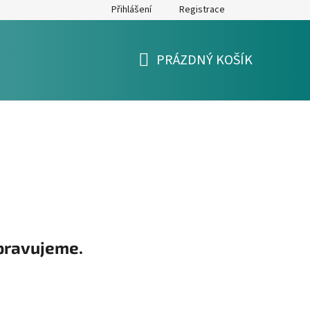
Přihlášení
Registrace
y
Formulář pro reklamaci a výměnu zboží
Moje objednávka
PRÁZDNÝ KOŠÍK
NÁKUPNÍ
KOŠÍK
pravujeme.