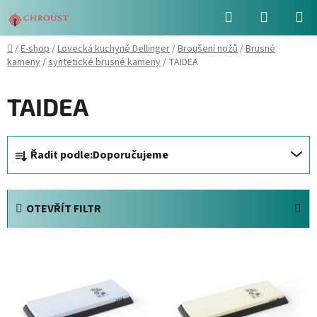
Přejít
Hledat
NÁKUPN
na
obsah
KOŠÍK
Domů
/
E-shop
/
Lovecká kuchyně Dellinger
/
Broušení nožů
/
Brusné
kameny
/
syntetické brusné kameny
/
TAIDEA
TAIDEA
Ř
Řadit podle:
Doporučujeme
a
z
e
OTEVŘÍT FILTR
n
í
V
p
ý
r
p
o
i
d