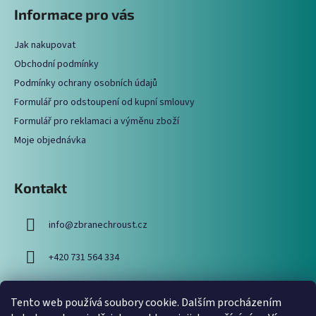
á
Informace pro vás
d
p
a
a
c
Jak nakupovat
t
í
Obchodní podmínky
í
p
Podmínky ochrany osobních údajů
r
Formulář pro odstoupení od kupní smlouvy
v
Formulář pro reklamaci a výměnu zboží
k
y
Moje objednávka
v
ý
p
Kontakt
i
s
info
@
zbranechroust.cz
u
+420 731 564 334
Tento web používá soubory cookie. Dalším procházením