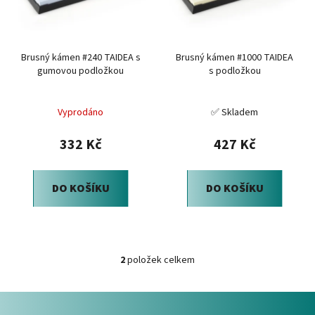
s
u
p
k
r
t
Brusný kámen #240 TAIDEA s
Brusný kámen #1000 TAIDEA
o
ů
gumovou podložkou
s podložkou
d
u
Vyprodáno
✅ Skladem
k
t
332 Kč
427 Kč
ů
DO KOŠÍKU
DO KOŠÍKU
2
položek celkem
O
v
Z
l
á