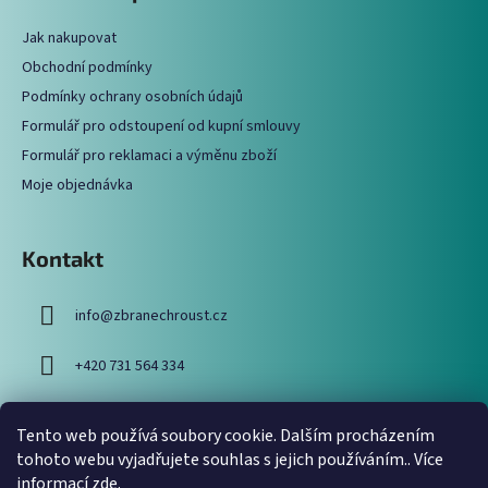
p
a
Jak nakupovat
t
Obchodní podmínky
í
Podmínky ochrany osobních údajů
Formulář pro odstoupení od kupní smlouvy
Formulář pro reklamaci a výměnu zboží
Moje objednávka
Kontakt
info
@
zbranechroust.cz
+420 731 564 334
Tento web používá soubory cookie. Dalším procházením
Vyhledávání
tohoto webu vyjadřujete souhlas s jejich používáním.. Více
informací
zde
.