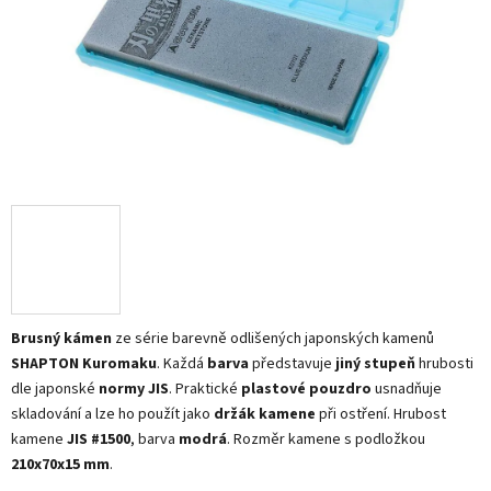
Brusný kámen
ze série barevně odlišených japonských kamenů
SHAPTON Kuromaku
. Každá
barva
představuje
jiný stupeň
hrubosti
dle japonské
normy JIS
. Praktické
plastové pouzdro
usnadňuje
skladování a lze ho použít jako
držák kamene
při ostření. Hrubost
kamene
JIS #1500
, barva
modrá
. Rozměr kamene s podložkou
210x70x15 mm
.