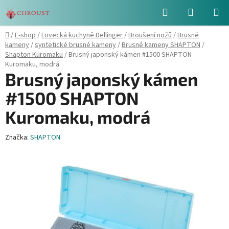
Přejít
Hledat
NÁKUPN
na
obsah
KOŠÍK
Domů
/
E-shop
/
Lovecká kuchyně Dellinger
/
Broušení nožů
/
Brusné
kameny
/
syntetické brusné kameny
/
Brusné kameny SHAPTON
/
Shapton Kuromaku
/
Brusný japonský kámen #1500 SHAPTON
Kuromaku, modrá
Brusný japonský kámen
#1500 SHAPTON
Kuromaku, modrá
Značka:
SHAPTON