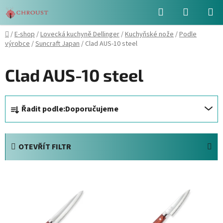
Přejít
Hledat
NÁKUPN
na
obsah
KOŠÍK
Domů
/
E-shop
/
Lovecká kuchyně Dellinger
/
Kuchyňské nože
/
Podle
výrobce
/
Suncraft Japan
/
Clad AUS-10 steel
Clad AUS-10 steel
Ř
Řadit podle:
Doporučujeme
a
z
e
OTEVŘÍT FILTR
n
í
V
p
ý
r
p
o
i
d