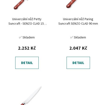
s
u
p
k
r
t
Univerzální nůž Petty
Univerzální nůž Paring
o
ů
Suncraft - SENZO CLAD 150
Suncraft SENZO CLAD 90 mm
d
mm
u
✅ Skladem
✅ Skladem
k
t
2.252 Kč
2.047 Kč
ů
DETAIL
DETAIL