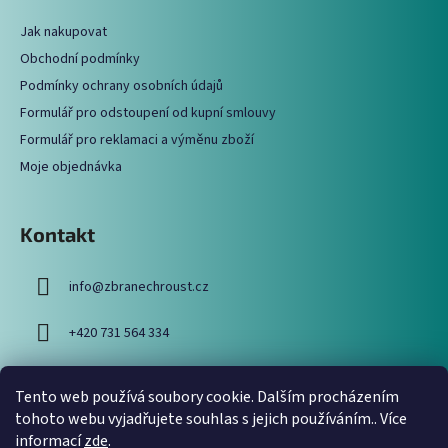
a
a
c
Jak nakupovat
t
í
Obchodní podmínky
í
p
Podmínky ochrany osobních údajů
r
Formulář pro odstoupení od kupní smlouvy
v
Formulář pro reklamaci a výměnu zboží
k
y
Moje objednávka
v
ý
p
Kontakt
i
s
info
@
zbranechroust.cz
u
+420 731 564 334
Tento web používá soubory cookie. Dalším procházením
Vyhledávání
tohoto webu vyjadřujete souhlas s jejich používáním.. Více
informací
zde
.