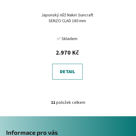
Japonský nůž Nakiri Suncraft
SENZO CLAD 180 mm
✅ Skladem
2.970 Kč
DETAIL
11
položek celkem
O
v
Z
l
á
á
Informace pro vás
d
p