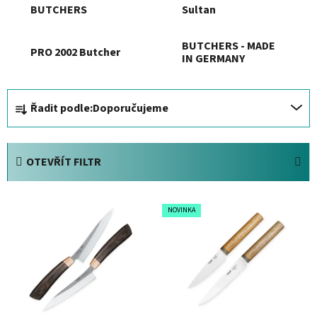
BUTCHERS
Sultan
BUTCHERS - MADE
PRO 2002 Butcher
IN GERMANY
Ř
Řadit podle:
Doporučujeme
a
z
e
OTEVŘÍT FILTR
n
í
V
p
NOVINKA
ý
r
p
o
i
d
s
u
p
k
r