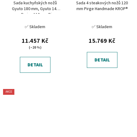
Sada kuchyňských nožů
Sada 4 steakových nožů 120
Gyuto 180 mm, Gyuto 140
mm Pirge Handmade KROP®
mm, Paring 110 mm Pirge
Handmade KROP®
✅ Skladem
✅ Skladem
11.457 Kč
15.769 Kč
(–20 %)
DETAIL
DETAIL
AKCE