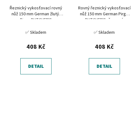
Řeznický vykosťovací rovný
Rovný řeznický vykosťovací
nůž 150 mm German žlutý,
nůž 150 mm German Pirge
Pirge BUTCHER'S
BUTCHER'S, červený
✅ Skladem
✅ Skladem
408 Kč
408 Kč
DETAIL
DETAIL