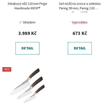
t
Steakový nůž 120 mm Pirge
Set nožů na ovoce a zeleninu
o
ů
Handmade KROP®
Paring 90 mm, Paring 120 mm
d
Pirge LIFE®
u
✅ Skladem
Vyprodáno
k
t
3.989 Kč
673 Kč
ů
DETAIL
DETAIL
AKCE