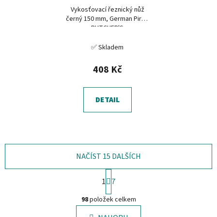
Vykosťovací řeznický nůž
černý 150 mm, German Pirge
BUTCHER'S
✅ Skladem
408 Kč
DETAIL
NAČÍST 15 DALŠÍCH
S
1
7
t
O
r
98
položek celkem
á
v
n
l