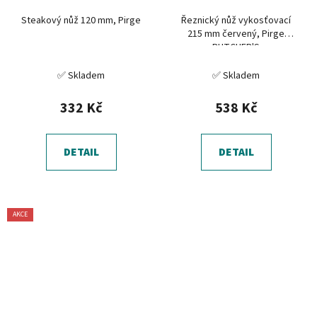
Steakový nůž 120 mm, Pirge
Řeznický nůž vykosťovací
215 mm červený, Pirge
BUTCHER'S
✅ Skladem
✅ Skladem
332 Kč
538 Kč
DETAIL
DETAIL
AKCE