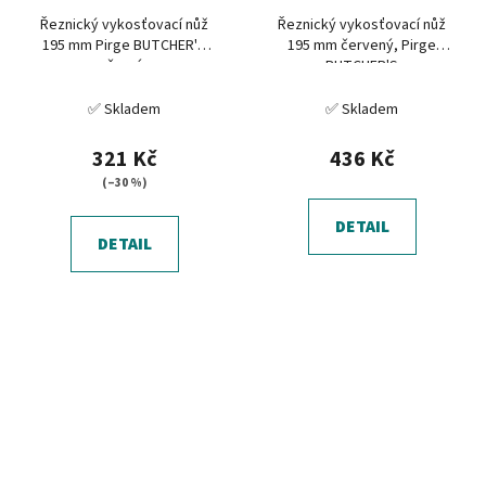
Řeznický vykosťovací nůž
Řeznický vykosťovací nůž
195 mm Pirge BUTCHER'S
195 mm červený, Pirge
černý
BUTCHER'S
✅ Skladem
✅ Skladem
321 Kč
436 Kč
(–30 %)
DETAIL
DETAIL