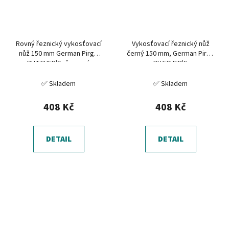
Rovný řeznický vykosťovací
Vykosťovací řeznický nůž
nůž 150 mm German Pirge
černý 150 mm, German Pirge
BUTCHER'S, červený
BUTCHER'S
✅ Skladem
✅ Skladem
408 Kč
408 Kč
DETAIL
DETAIL