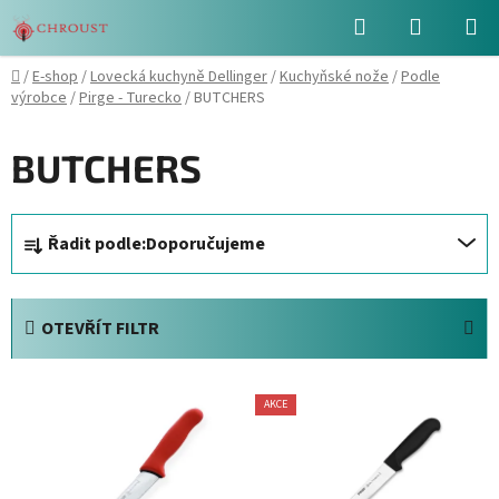
Přejít
Hledat
NÁKUPN
na
obsah
KOŠÍK
Domů
/
E-shop
/
Lovecká kuchyně Dellinger
/
Kuchyňské nože
/
Podle
výrobce
/
Pirge - Turecko
/
BUTCHERS
BUTCHERS
Ř
Řadit podle:
Doporučujeme
a
z
e
OTEVŘÍT FILTR
n
í
V
p
AKCE
ý
r
p
o
i
d