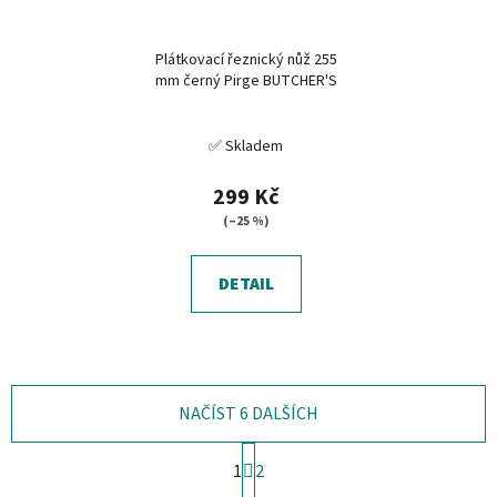
Plátkovací řeznický nůž 255
mm černý Pirge BUTCHER'S
✅ Skladem
299 Kč
(–25 %)
DETAIL
NAČÍST 6 DALŠÍCH
S
1
2
t
O
r