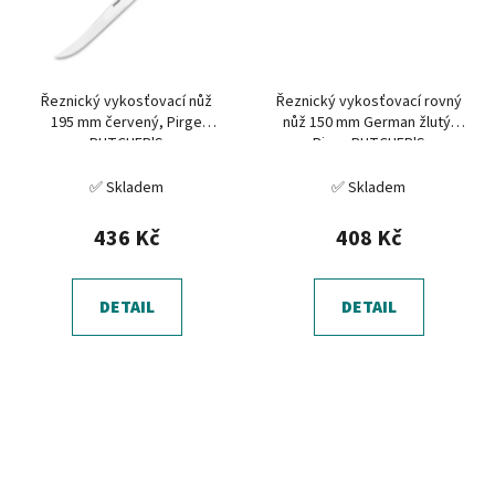
Řeznický vykosťovací nůž
Řeznický vykosťovací rovný
195 mm červený, Pirge
nůž 150 mm German žlutý,
BUTCHER'S
Pirge BUTCHER'S
✅ Skladem
✅ Skladem
436 Kč
408 Kč
DETAIL
DETAIL