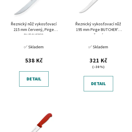
s
u
p
k
r
t
Řeznický nůž vykosťovací
Řeznický vykosťovací nůž
o
ů
215 mm červený, Pirge
195 mm Pirge BUTCHER'S
d
BUTCHER'S
černý
u
✅ Skladem
✅ Skladem
k
t
538 Kč
321 Kč
ů
(–30 %)
DETAIL
DETAIL