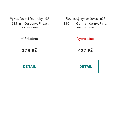
Vykosťovací řeznický nůž
Řeznický vykosťovací nůž
135 mm červený, Pirge
130 mm German černý, Pirge
BUTCHER'S
BUTCHER'S
✅ Skladem
Vyprodáno
379 Kč
427 Kč
DETAIL
DETAIL