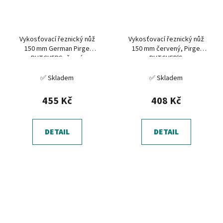
Vykosťovací řeznický nůž
Vykosťovací řeznický nůž
150 mm German Pirge
150 mm červený, Pirge
BUTCHERS, černý
BUTCHER'S
✅ Skladem
✅ Skladem
455 Kč
408 Kč
DETAIL
DETAIL