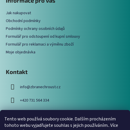
Informace pro vás
d
p
a
a
c
Jak nakupovat
t
í
Obchodní podmínky
í
p
Podmínky ochrany osobních údajů
r
Formulář pro odstoupení od kupní smlouvy
v
Formulář pro reklamaci a výměnu zboží
k
y
Moje objednávka
v
ý
p
Kontakt
i
s
info
@
zbranechroust.cz
u
+420 731 564 334
Tento web používá soubory cookie. Dalším procházením
Vyhledávání
tohoto webu vyjadřujete souhlas s jejich používáním.. Více