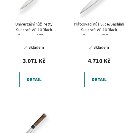
s
u
p
k
r
t
Univerzální nůž Petty
Plátkovací nůž Slice/Sashimi
o
ů
Suncraft VG-10 Black
Suncraft VG-10 Black
d
Damascus 120 mm
Damascus 210 mm
u
✅ Skladem
✅ Skladem
k
t
3.071 Kč
4.710 Kč
ů
DETAIL
DETAIL