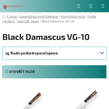
Přejít
Hledat
NÁKUPN
na
obsah
KOŠÍK
Domů
/
E-shop
/
Lovecká kuchyně Dellinger
/
Kuchyňské nože
/
Podle
výrobce
/
Suncraft Japan
/
Black Damascus VG-10
Black Damascus VG-10
Ř
Řadit podle:
Doporučujeme
a
z
e
OTEVŘÍT FILTR
n
í
V
p
ý
r
p
o
i
d