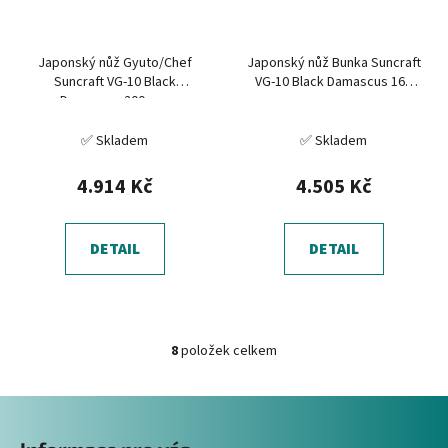
Japonský nůž Gyuto/Chef
Japonský nůž Bunka Suncraft
Suncraft VG-10 Black
VG-10 Black Damascus 165
Damascus 200 mm
mm
✅ Skladem
✅ Skladem
4.914 Kč
4.505 Kč
DETAIL
DETAIL
8
položek celkem
O
v
Z
l
á
á