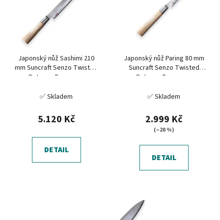
o
i
d
s
u
p
k
r
t
Japonský nůž Sashimi 210
Japonský nůž Paring 80 mm
o
ů
mm Suncraft Senzo Twisted
Suncraft Senzo Twisted
d
Octagon Damascus
Octagon Damascus
u
✅ Skladem
✅ Skladem
k
t
5.120 Kč
2.999 Kč
ů
(–20 %)
DETAIL
DETAIL