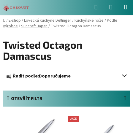
Přejít
Hledat
NÁKUPN
na
obsah
KOŠÍK
Domů
/
E-shop
/
Lovecká kuchyně Dellinger
/
Kuchyňské nože
/
Podle
výrobce
/
Suncraft Japan
/
Twisted Octagon Damascus
Twisted Octagon
Damascus
Ř
Řadit podle:
Doporučujeme
a
z
e
OTEVŘÍT FILTR
n
í
V
p
AKCE
ý
r
p