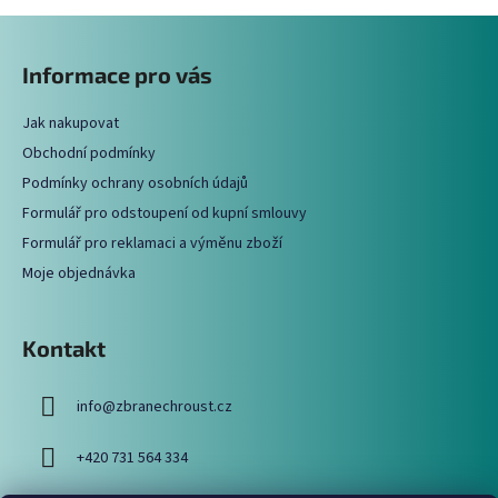
v
Z
l
á
á
Informace pro vás
d
p
a
a
c
Jak nakupovat
t
í
Obchodní podmínky
í
p
Podmínky ochrany osobních údajů
r
Formulář pro odstoupení od kupní smlouvy
v
Formulář pro reklamaci a výměnu zboží
k
y
Moje objednávka
v
ý
p
Kontakt
i
s
info
@
zbranechroust.cz
u
+420 731 564 334