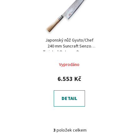
Japonský nůž Gyuto/Chef
240 mm Suncraft Senzo
Twisted Octagon Damascus
Vyprodáno
6.553 Kč
DETAIL
3
položek celkem
O