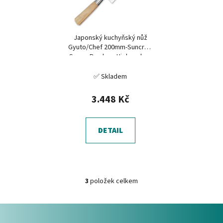
Japonský kuchyňský nůž
Gyuto/Chef 200mm-Suncraft
Senzo Bamboo-High carbon
✅ Skladem
3.448 Kč
DETAIL
3
položek celkem
O
v
Z
l
á
á