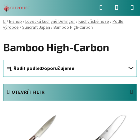
Přejít
Hledat
NÁKUPN
na
obsah
KOŠÍK
Domů
/
E-shop
/
Lovecká kuchyně Dellinger
/
Kuchyňské nože
/
Podle
výrobce
/
Suncraft Japan
/
Bamboo High-Carbon
Bamboo High-Carbon
Ř
Řadit podle:
Doporučujeme
a
z
e
OTEVŘÍT FILTR
n
í
V
p
ý
r
p
o
i
d