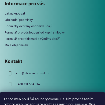
Informace pro vás
d
p
a
a
c
Jak nakupovat
t
í
Obchodní podmínky
í
p
Podmínky ochrany osobních údajů
r
Formulář pro odstoupení od kupní smlouvy
v
Formulář pro reklamaci a výměnu zboží
k
y
Moje objednávka
v
ý
p
Kontakt
i
s
info
@
zbranechroust.cz
u
+420 731 564 334
Tento web používá soubory cookie. Dalším procházením
Vyhledávání
tohoto webu vyjadřujete souhlas s jejich používáním.. Více