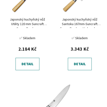
s
u
p
k
r
t
Japonský kuchyňský nůž
Japonský kuchyňský nůž
o
ů
Utility 120 mm Suncraft
Santoku 167mm-Suncraft
d
Senzo Bamboo
Senzo Bamboo-High carbon
u
✅ Skladem
✅ Skladem
k
t
2.184 Kč
3.343 Kč
ů
DETAIL
DETAIL