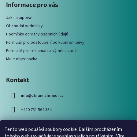
Informace pro vás
d
p
a
a
c
Jak nakupovat
t
í
Obchodní podmínky
í
p
Podmínky ochrany osobních údajů
r
Formulář pro odstoupení od kupní smlouvy
v
Formulář pro reklamaci a výměnu zboží
k
y
Moje objednávka
v
ý
p
Kontakt
i
s
info
@
zbranechroust.cz
u
+420 731 564 334
Tento web používá soubory cookie. Dalším procházením
Vyhledávání
tohoto webu vyjadřujete souhlas s jejich používáním.. Více