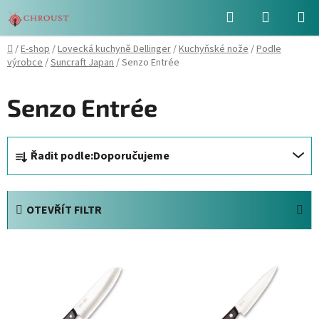
Přejít
Hledat
NÁKUPN
na
obsah
KOŠÍK
Domů
/
E-shop
/
Lovecká kuchyně Dellinger
/
Kuchyňské nože
/
Podle
výrobce
/
Suncraft Japan
/
Senzo Entrée
Senzo Entrée
Ř
Řadit podle:
Doporučujeme
a
z
e
OTEVŘÍT FILTR
n
í
V
p
ý
r
p
o
i
d