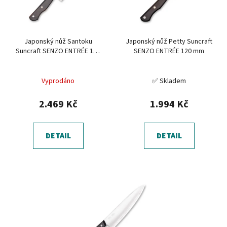
s
u
p
k
r
t
Japonský nůž Santoku
Japonský nůž Petty Suncraft
o
ů
Suncraft SENZO ENTRÉE 167
SENZO ENTRÉE 120 mm
d
mm
u
Vyprodáno
✅ Skladem
k
t
2.469 Kč
1.994 Kč
ů
DETAIL
DETAIL