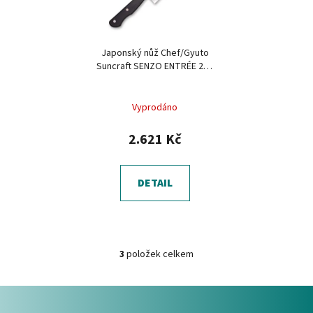
Japonský nůž Chef/Gyuto
Suncraft SENZO ENTRÉE 200
mm
Vyprodáno
2.621 Kč
DETAIL
3
položek celkem
O
v
Z
l
á
á