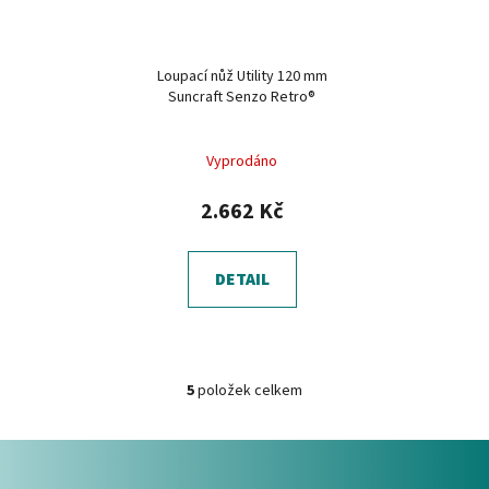
Loupací nůž Utility 120 mm
Suncraft Senzo Retro®
Vyprodáno
2.662 Kč
DETAIL
5
položek celkem
O
v
Z
l
á
á