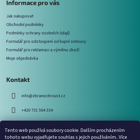
Informace pro vás
d
p
a
a
c
Jak nakupovat
t
í
Obchodní podmínky
í
p
Podmínky ochrany osobních údajů
r
Formulář pro odstoupení od kupní smlouvy
v
Formulář pro reklamaci a výměnu zboží
k
y
Moje objednávka
v
ý
p
Kontakt
i
s
info
@
zbranechroust.cz
u
+420 731 564 334
Tento web používá soubory cookie. Dalším procházením
Vyhledávání
tohoto webu vyjadřujete souhlas s jejich používáním.. Více