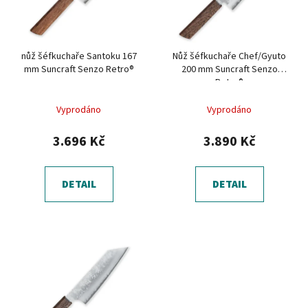
s
u
p
k
r
t
nůž šéfkuchaře Santoku 167
Nůž šéfkuchaře Chef/Gyuto
o
ů
mm Suncraft Senzo Retro®
200 mm Suncraft Senzo
d
Retro®
u
Vyprodáno
Vyprodáno
k
t
3.696 Kč
3.890 Kč
ů
DETAIL
DETAIL