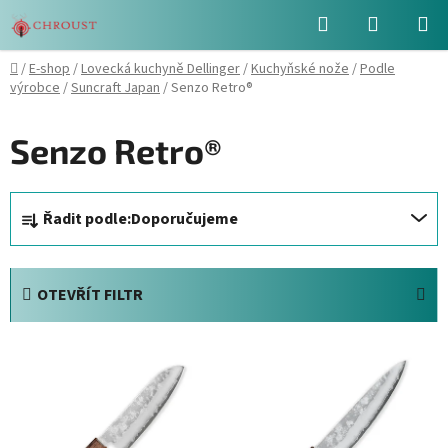
Přejít
Hledat
NÁKUPN
na
obsah
KOŠÍK
Domů
/
E-shop
/
Lovecká kuchyně Dellinger
/
Kuchyňské nože
/
Podle
výrobce
/
Suncraft Japan
/
Senzo Retro®
Senzo Retro®
Ř
Řadit podle:
Doporučujeme
a
z
e
OTEVŘÍT FILTR
n
í
V
p
ý
r
p
o
i
d