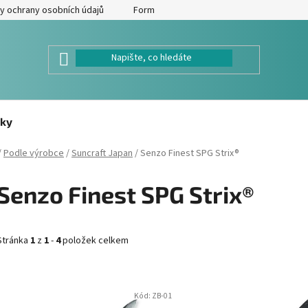
y ochrany osobních údajů
Formulář pro odstoupení od kupní smlouv
ky
/
Podle výrobce
/
Suncraft Japan
/
Senzo Finest SPG Strix®
Senzo Finest SPG Strix®
Stránka
1
z
1
-
4
položek celkem
V
Kód:
ZB-01
ý