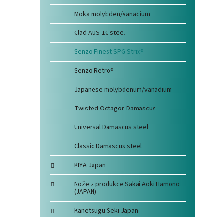
Moka molybden/vanadium
Clad AUS-10 steel
Senzo Finest SPG Strix®
Senzo Retro®
Japanese molybdenum/vanadium
Twisted Octagon Damascus
Universal Damascus steel
Classic Damascus steel
KIYA Japan
Nože z produkce Sakai Aoki Hamono
(JAPAN)
Kanetsugu Seki Japan