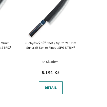
í
p
r
o
d
u
k
170 mm
Kuchyňský nůž Chef / Gyuto 210 mm
t
G STRIX®
Suncraft Senzo Finest SPG STRIX®
ů
✅ Skladem
8.191 Kč
DETAIL