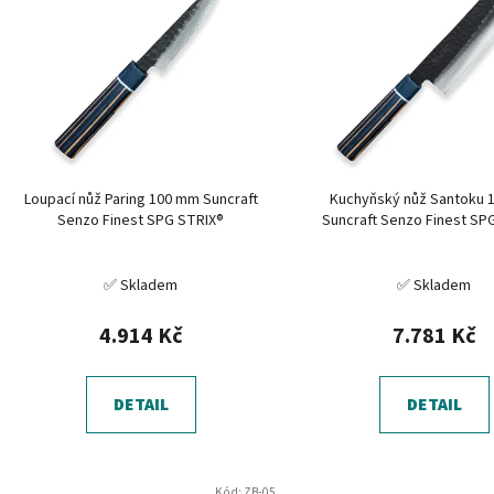
p
i
s
p
r
o
d
Loupací nůž Paring 100 mm Suncraft
Kuchyňský nůž Santoku 
u
Senzo Finest SPG STRIX®
Suncraft Senzo Finest SP
k
t
✅ Skladem
✅ Skladem
ů
4.914 Kč
7.781 Kč
DETAIL
DETAIL
Kód:
ZB-05