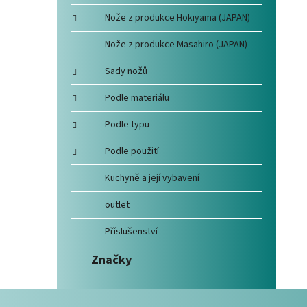
Nože z produkce Hokiyama (JAPAN)
Nože z produkce Masahiro (JAPAN)
Sady nožů
Podle materiálu
Podle typu
Podle použití
Kuchyně a její vybavení
outlet
Příslušenství
Značky