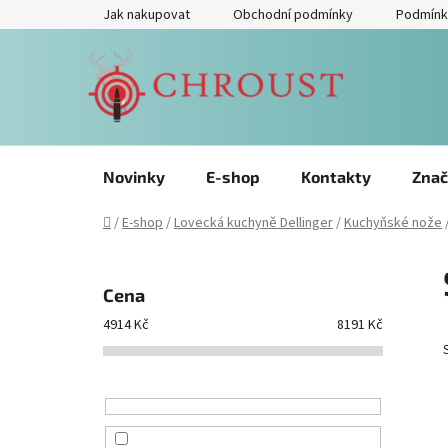
Přejít
Jak nakupovat
Obchodní podmínky
Podmínk
na
obsah
Novinky
E-shop
Kontakty
Znač
Domů
/
E-shop
/
Lovecká kuchyně Dellinger
/
Kuchyňské nože
P
o
Cena
s
4914
Kč
8191
Kč
t
r
a
n
n