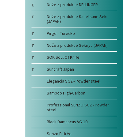
Nože z produkce DELLINGER
Nože z produkce Kanetsune Seki
(JAPAN)
Pirge - Turecko
Nože z produkce Sekiryu (JAPAN)
SOK Soul Of Knife
Suncraft Japan
Elegancia SG2 - Powder steel
Bamboo High-Carbon
Professional SENZO SG2 - Powder
steel
Black Damascus VG-10
Senzo Entrée