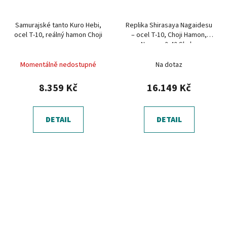
Samurajské tanto Kuro Hebi,
Replika Shirasaya Nagaidesu
ocel T-10, reálný hamon Choji
– ocel T-10, Choji Hamon,
Nagasa 2,42 Shaku
Momentálně nedostupné
Na dotaz
8.359 Kč
16.149 Kč
DETAIL
DETAIL