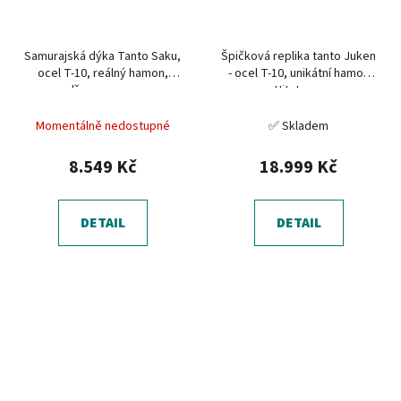
Samurajská dýka Tanto Saku,
Špičková replika tanto Juken
ocel T-10, reálný hamon,
- ocel T-10, unikátní hamon
dřevo wenge
Hitatsura
Momentálně nedostupné
✅ Skladem
8.549 Kč
18.999 Kč
DETAIL
DETAIL