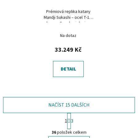
Prémiová replika katany
Mandji Sukashi – ocel T-10,
hamon Suguha, jelenice
Na dotaz
33.249 Kč
DETAIL
NAČÍST 15 DALŠÍCH
S
1
3
t
O
r
36
položek celkem
á
v