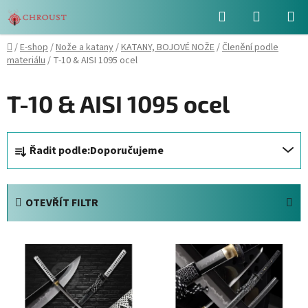
Přejít
Hledat
NÁKUPN
na
obsah
KOŠÍK
Domů
/
E-shop
/
Nože a katany
/
KATANY, BOJOVÉ NOŽE
/
Členění podle
materiálu
/
T-10 & AISI 1095 ocel
T-10 & AISI 1095 ocel
Ř
Řadit podle:
Doporučujeme
a
z
e
OTEVŘÍT FILTR
n
í
V
p
ý
r
p
o
i
d