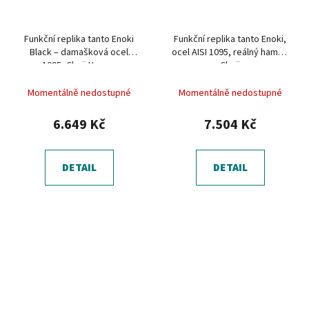
Funkční replika tanto Enoki
Funkční replika tanto Enoki,
Black – damašková ocel
ocel AISI 1095, reálný hamon
1095, Choji Hamon
Choji
Momentálně nedostupné
Momentálně nedostupné
6.649 Kč
7.504 Kč
DETAIL
DETAIL