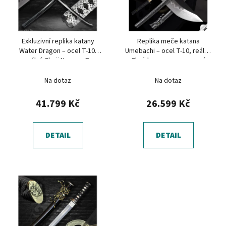
s
u
p
k
r
t
Exkluzivní replika katany
Replika meče katana
o
ů
Water Dragon – ocel T-10,
Umebachi – ocel T-10, reálný
d
reálný Choji Hamon, O-
Choji hamon, mramorová
u
Kissaki
saya
Na dotaz
Na dotaz
k
t
41.799 Kč
26.599 Kč
ů
DETAIL
DETAIL