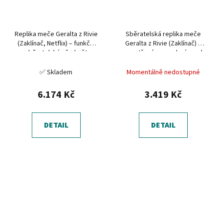
Replika meče Geralta z Rivie
Sběratelská replika meče
(Zaklínač, Netflix) – funkční
Geralta z Rivie (Zaklínač) –
sběratelský předmět
neostřené provedení, ocel
AISI 1095
✅ Skladem
Momentálně nedostupné
6.174 Kč
3.419 Kč
DETAIL
DETAIL