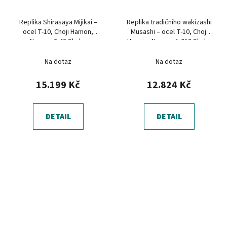
Replika Shirasaya Mijikai –
Replika tradičního wakizashi
ocel T-10, Choji Hamon,
Musashi – ocel T-10, Choji
Nagasa 2,42 Shaku
Hamon, Nagasa 1,013 Shaku
Na dotaz
Na dotaz
15.199 Kč
12.824 Kč
DETAIL
DETAIL