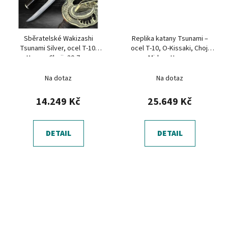
Sběratelské Wakizashi
Replika katany Tsunami –
Tsunami Silver, ocel T-10,
ocel T-10, O-Kissaki, Choji
Hamon Choji, 30,7 cm
Midare Hamon
Na dotaz
Na dotaz
14.249 Kč
25.649 Kč
DETAIL
DETAIL