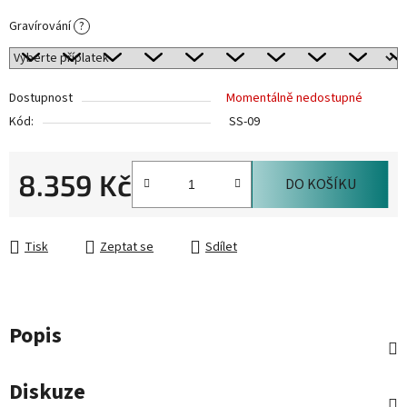
Gravírování
?
Dostupnost
Momentálně nedostupné
Kód:
SS-09
8.359 Kč
DO KOŠÍKU
Měrná cena:
Tisk
Zeptat se
Sdílet
Popis
Diskuze