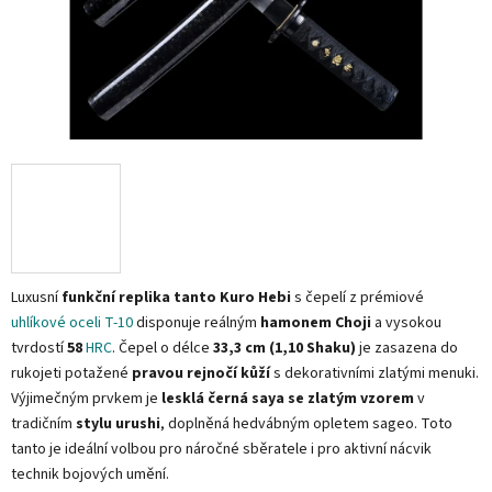
Luxusní
funkční replika tanto Kuro Hebi
s čepelí z prémiové
uhlíkové oceli T-10
disponuje reálným
hamonem Choji
a vysokou
tvrdostí
58
HRC
. Čepel o délce
33,3 cm (1,10 Shaku)
je zasazena do
rukojeti potažené
pravou rejnočí kůží
s dekorativními zlatými menuki.
Výjimečným prvkem je
lesklá černá saya se zlatým vzorem
v
tradičním
stylu urushi
, doplněná hedvábným opletem sageo. Toto
tanto je ideální volbou pro náročné sběratele i pro aktivní nácvik
technik bojových umění.