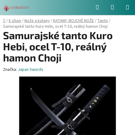
Přejít
Hledat
NÁKUPN
na
obsah
KOŠÍK
Domů
/
E-shop
/
Nože a katany
/
KATANY, BOJOVÉ NOŽE
/
Tanto
/
Samurajské tanto Kuro Hebi, ocel T-10, reálný hamon Choji
Samurajské tanto Kuro
Hebi, ocel T-10, reálný
hamon Choji
Značka:
Japan Swords