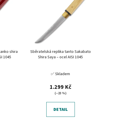
í
p
r
o
d
u
k
manko shira
Sběratelská replika tanto Sakabato
t
SI 1045
Shira Saya – ocel AISI 1045
ů
✅ Skladem
1.299 Kč
(–23 %)
DETAIL