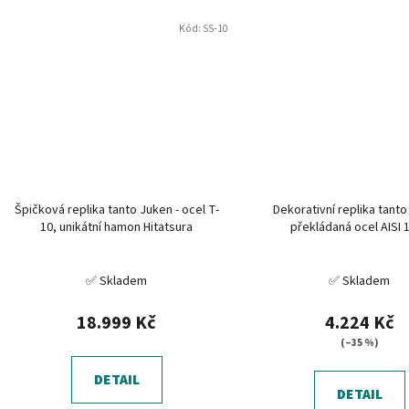
Kód:
SS-10
Špičková replika tanto Juken - ocel T-
Dekorativní replika tanto
10, unikátní hamon Hitatsura
překládaná ocel AISI 
✅ Skladem
✅ Skladem
18.999 Kč
4.224 Kč
(–35 %)
DETAIL
DETAIL