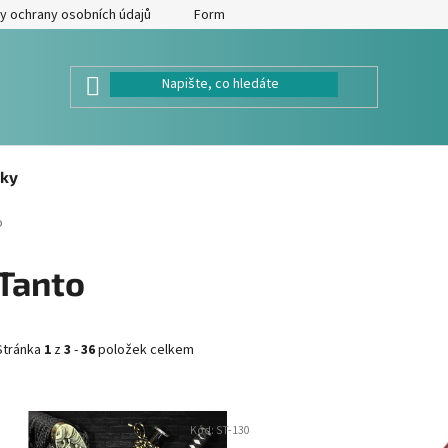
y ochrany osobních údajů
Formulář pro odstoupení od kupní smlouv
ky
o
Tanto
Stránka
1
z
3
-
36
položek celkem
V
Kód:
ST-130
ý