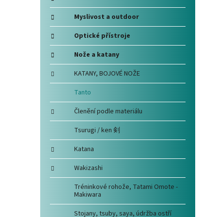
i
e
Myslivost a outdoor
Optické přístroje
Nože a katany
KATANY, BOJOVÉ NOŽE
Tanto
Členění podle materiálu
Tsurugi / ken 剣
Katana
Wakizashi
Tréninkové rohože, Tatami Omote -
Makiwara
Stojany, tsuby, saya, údržba ostří