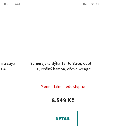
Kód:
T-444
Kód:
SS-07
hira saya
Samurajská dýka Tanto Saku, ocel T-
 1045
10, reálný hamon, dřevo wenge
Momentálně nedostupné
8.549 Kč
DETAIL