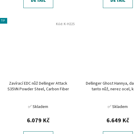
DETAIL
DETAIL
TIP
Kód:
K-H225
Zavírací EDC nůž Dellinger Attack
Dellinger Ghost Hannya, 
S35VN Powder Steel, Carbon Fiber
tanto nůž, nerez ocel, 
✅ Skladem
✅ Skladem
6.079 Kč
6.649 Kč