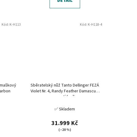
DETAIL
Kód:
K-H113
Kód:
K-H118-4
damaškový
Sběratelský nůž Tanto Dellinger FEZÁ
karbon
Violet Nr. 4, Randy Feather Damascus,
mamutí fosílie
✅ Skladem
31.999 Kč
(–20 %)