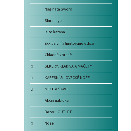
Naginata Sword
Shirasaya
iaito katana
Exkluzivní a limitované edice
Chladné zbraně
SEKERY, KLADIVA A MAČETY
KAPESNÍ & LOVECKÉ NOŽE
MEČE A ŠAVLE
Akční nabídka
Bazar - OUTLET
Nože