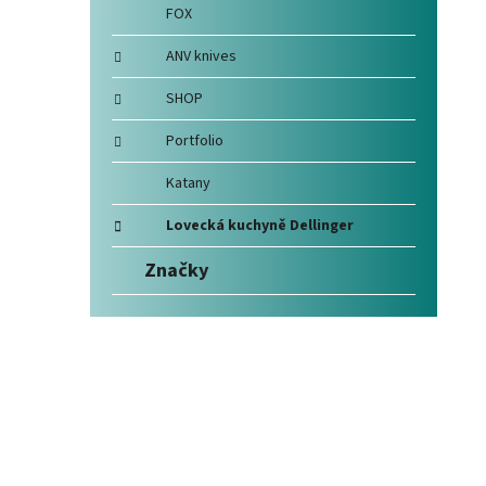
FOX
ANV knives
SHOP
Portfolio
Katany
Lovecká kuchyně Dellinger
Značky