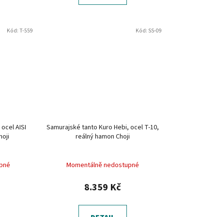
Kód:
T-559
Kód:
SS-09
 ocel AISI
Samurajské tanto Kuro Hebi, ocel T-10,
hoji
reálný hamon Choji
pné
Momentálně nedostupné
8.359 Kč