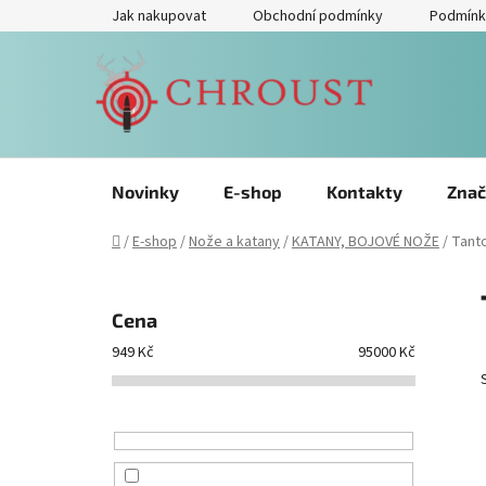
Přejít
Jak nakupovat
Obchodní podmínky
Podmínk
na
obsah
Novinky
E-shop
Kontakty
Znač
Domů
/
E-shop
/
Nože a katany
/
KATANY, BOJOVÉ NOŽE
/
Tant
P
o
Cena
s
949
Kč
95000
Kč
t
r
a
n
n