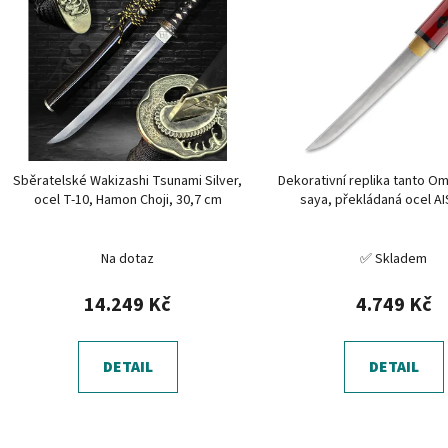
p
i
s
p
r
o
d
Sběratelské Wakizashi Tsunami Silver,
Dekorativní replika tanto O
u
ocel T-10, Hamon Choji, 30,7 cm
saya, překládaná ocel AI
k
t
Na dotaz
✅ Skladem
ů
14.249 Kč
4.749 Kč
DETAIL
DETAIL