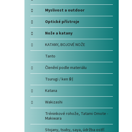
i
e
Myslivost a outdoor
Optické přístroje
Nože a katany
KATANY, BOJOVÉ NOŽE
Tanto
Členění podle materiálu
Tsurugi / ken 剣
Katana
Wakizashi
Tréninkové rohože, Tatami Omote -
Makiwara
Stojany, tsuby, saya, údržba ostří