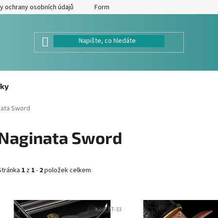
y ochrany osobních údajů
Formulář pro odstoupení od kupní smlouv
ky
nata Sword
Naginata Sword
Stránka
1
z
1
-
2
položek celkem
V
Kód:
ST-33
ý