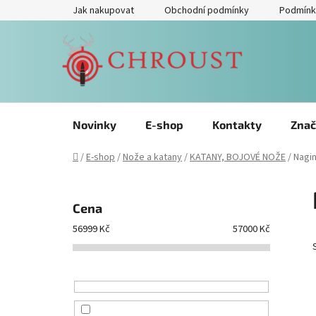
Přejít
Jak nakupovat
Obchodní podmínky
Podmínk
na
obsah
Novinky
E-shop
Kontakty
Znač
Domů
/
E-shop
/
Nože a katany
/
KATANY, BOJOVÉ NOŽE
/
Nagi
P
o
Cena
s
56999
Kč
57000
Kč
t
r
a
n
n