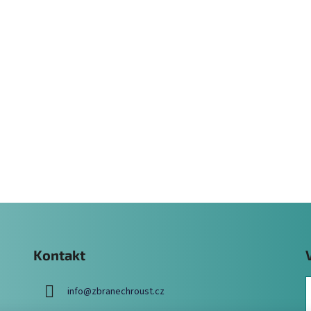
Kontakt
info
@
zbranechroust.cz