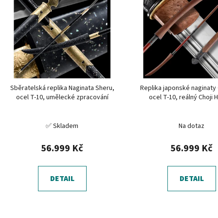
p
i
s
p
r
o
d
Sběratelská replika Naginata Sheru,
Replika japonské naginaty
u
ocel T-10, umělecké zpracování
ocel T-10, reálný Choji
k
t
✅ Skladem
Na dotaz
ů
56.999 Kč
56.999 Kč
DETAIL
DETAIL
O