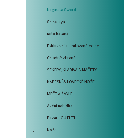
Naginata Sword
Shirasaya
iaito katana
Exkluzivní a limitované edice
Chladné zbraně
SEKERY, KLADIVA A MAČETY
KAPESNÍ & LOVECKÉ NOŽE
MEČE A ŠAVLE
Akční nabídka
Bazar - OUTLET
Nože