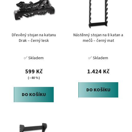
o
i
d
s
u
p
k
r
t
Dřevěný stojan na katanu
Nástěnný stojan na 8 katan a
o
ů
Drak – černý lesk
mečů – černý mat
d
u
✅ Skladem
✅ Skladem
k
t
599 Kč
1.424 Kč
ů
(–40 %)
DO KOŠÍKU
DO KOŠÍKU