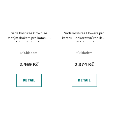
Sada koshirae Otoko se
Sada koshirae Flowers pro
zlatým drakem pro katanu –
katanu – dekorativní replika a
dekorativní replika
příslušenství
✅ Skladem
✅ Skladem
2.469 Kč
2.374 Kč
DETAIL
DETAIL