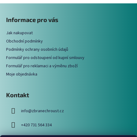
Z
l
á
á
Informace pro vás
d
p
a
a
c
Jak nakupovat
t
í
Obchodní podmínky
í
p
Podmínky ochrany osobních údajů
r
Formulář pro odstoupení od kupní smlouvy
v
Formulář pro reklamaci a výměnu zboží
k
y
Moje objednávka
v
ý
p
Kontakt
i
s
info
@
zbranechroust.cz
u
+420 731 564 334