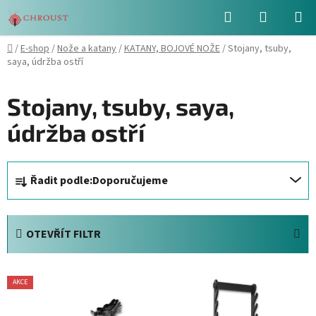
Přejít
Hledat
NÁKUPN
na
obsah
KOŠÍK
Domů
/
E-shop
/
Nože a katany
/
KATANY, BOJOVÉ NOŽE
/
Stojany, tsuby,
saya, údržba ostří
Stojany, tsuby, saya,
údržba ostří
Ř
Řadit podle:
Doporučujeme
a
z
e
OTEVŘÍT FILTR
n
í
V
p
AKCE
ý
r
p