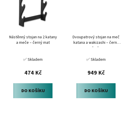
Nástěnný stojan na 2 katany
Dvoupatrový stojan na meč
a meče – černý mat
katana a wakizashi – černý
lesk
✅ Skladem
✅ Skladem
474 Kč
949 Kč
DO KOŠÍKU
DO KOŠÍKU