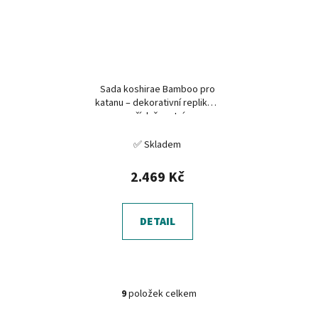
Sada koshirae Bamboo pro
katanu – dekorativní replika a
příslušenství
✅ Skladem
2.469 Kč
DETAIL
9
položek celkem
O
v