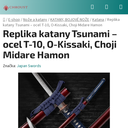
Přejít
Hledat
NÁKUPN
na
obsah
KOŠÍK
Domů
/
E-shop
/
Nože a katany
/
KATANY, BOJOVÉ NOŽE
/
Katana
/
Replika
katany Tsunami – ocel T-10, O-Kissaki, Choji Midare Hamon
Replika katany Tsunami –
ocel T-10, O-Kissaki, Choji
Midare Hamon
Značka:
Japan Swords