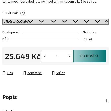
tento meč nepřehlédnutelným solitérním kusem v každé sbírce.
Gravírování
?
Dostupnost
Na dotaz
Kód:
ST-75
25.649 Kč
DO KOŠÍKU
Měrná cena:
Tisk
Zeptat se
Sdílet
Popis