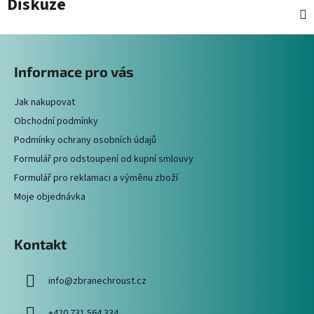
Diskuze
Z
á
Informace pro vás
p
a
Jak nakupovat
t
Obchodní podmínky
í
Podmínky ochrany osobních údajů
Formulář pro odstoupení od kupní smlouvy
Formulář pro reklamaci a výměnu zboží
Moje objednávka
Kontakt
info
@
zbranechroust.cz
+420 731 564 334