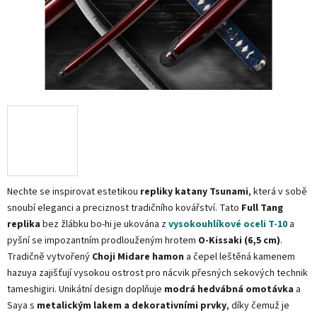
Nechte se inspirovat estetikou
repliky katany Tsunami
, která v sobě
snoubí eleganci a preciznost tradičního kovářství. Tato
Full Tang
replika
bez žlábku bo-hi je ukována z
vysokouhlíkové oceli T-10
a
pyšní se impozantním prodlouženým hrotem
O-Kissaki (6,5 cm)
.
Tradičně vytvořený
Choji Midare hamon
a čepel leštěná kamenem
hazuya zajišťují vysokou ostrost pro nácvik přesných sekových technik
tameshigiri. Unikátní design doplňuje
modrá hedvábná omotávka
a
Saya s
metalickým lakem a dekorativními prvky
, díky čemuž je