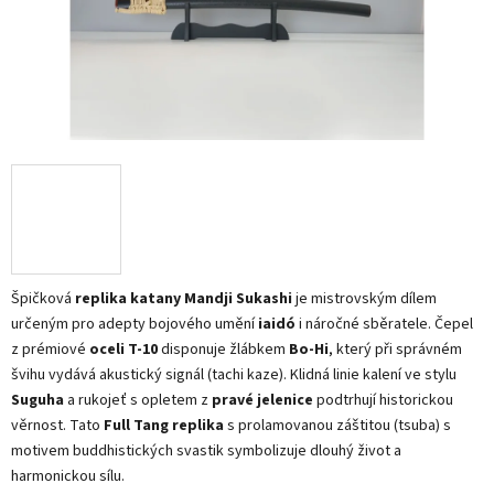
Špičková
replika katany Mandji Sukashi
je mistrovským dílem
určeným pro adepty bojového umění
iaidó
i náročné sběratele. Čepel
z prémiové
oceli T-10
disponuje žlábkem
Bo-Hi
, který při správném
švihu vydává akustický signál (tachi kaze). Klidná linie kalení ve stylu
Suguha
a rukojeť s opletem z
pravé jelenice
podtrhují historickou
věrnost. Tato
Full Tang replika
s prolamovanou záštitou (tsuba) s
motivem buddhistických svastik symbolizuje dlouhý život a
harmonickou sílu.