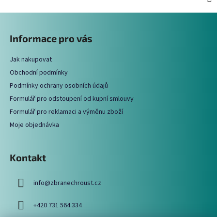
Z
á
Informace pro vás
p
a
Jak nakupovat
t
Obchodní podmínky
í
Podmínky ochrany osobních údajů
Formulář pro odstoupení od kupní smlouvy
Formulář pro reklamaci a výměnu zboží
Moje objednávka
Kontakt
info
@
zbranechroust.cz
+420 731 564 334