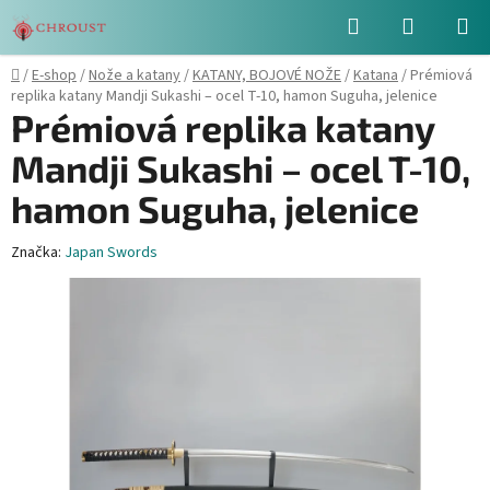
Přejít
Hledat
NÁKUPN
na
obsah
KOŠÍK
Domů
/
E-shop
/
Nože a katany
/
KATANY, BOJOVÉ NOŽE
/
Katana
/
Prémiová
replika katany Mandji Sukashi – ocel T-10, hamon Suguha, jelenice
Prémiová replika katany
Mandji Sukashi – ocel T-10,
hamon Suguha, jelenice
Značka:
Japan Swords