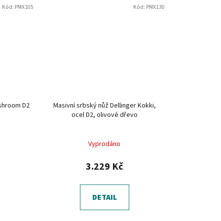
Kód:
PMX105
Kód:
PMX130
ushroom D2
Masivní srbský nůž Dellinger Kokki,
ocel D2, olivové dřevo
Vyprodáno
3.229 Kč
DETAIL