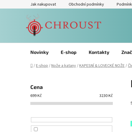
Přejít
Jak nakupovat
Obchodní podmínky
Podmínk
na
obsah
Novinky
E-shop
Kontakty
Znač
Domů
/
E-shop
/
Nože a katany
/
KAPESNÍ & LOVECKÉ NOŽE
/
Čl
P
o
Cena
s
699
Kč
3230
Kč
t
r
a
n
n