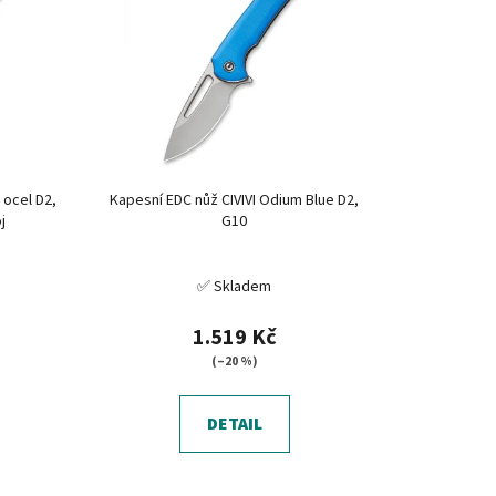
í
p
r
o
d
u
k
, ocel D2,
Kapesní EDC nůž CIVIVI Odium Blue D2,
t
j
G10
ů
✅ Skladem
1.519 Kč
(–20 %)
DETAIL