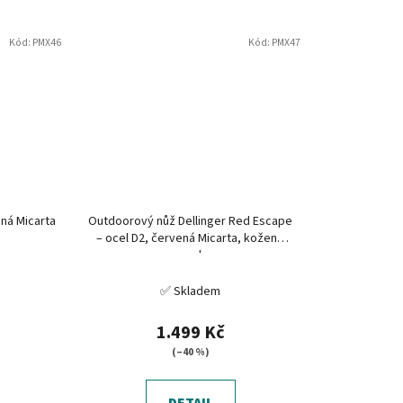
Kód:
PMX46
Kód:
PMX47
ená Micarta
Outdoorový nůž Dellinger Red Escape
– ocel D2, červená Micarta, kožené
pouzdro
✅ Skladem
1.499 Kč
(–40 %)