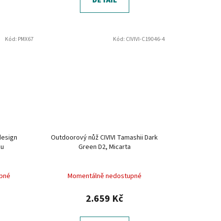
DETAIL
Kód:
PMX67
Kód:
CIVIVI-C19046-4
design
Outdoorový nůž CIVIVI Tamashii Dark
ku
Green D2, Micarta
pné
Momentálně nedostupné
2.659 Kč