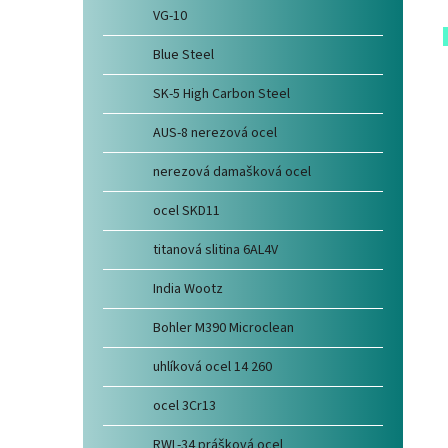
VG-10
Blue Steel
SK-5 High Carbon Steel
AUS-8 nerezová ocel
nerezová damašková ocel
ocel SKD11
titanová slitina 6AL4V
India Wootz
Bohler M390 Microclean
uhlíková ocel 14 260
ocel 3Cr13
RWL-34 prášková ocel