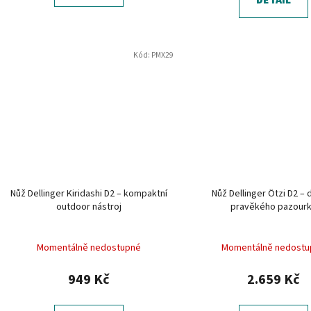
DETAIL
Kód:
PMX29
Nůž Dellinger Kiridashi D2 – kompaktní
Nůž Dellinger Ötzi D2 – 
outdoor nástroj
pravěkého pazour
Momentálně nedostupné
Momentálně nedostu
949 Kč
2.659 Kč