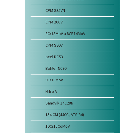
CPM S35VN
CPM 20CV
8Cr13MoV a 8CR14MoV
CPM S90V
ocel DC53
Bohler N690
9Cr18MoV
Nitro-V
Sandvik 14C28N
154 CM (440C, ATS-34)
10Cr15CoMoV