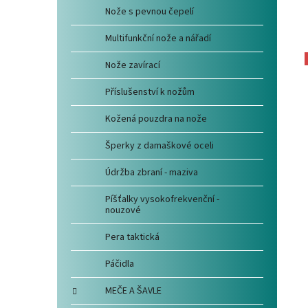
Nože s pevnou čepelí
Multifunkční nože a nářadí
Nože zavírací
Příslušenství k nožům
Kožená pouzdra na nože
Šperky z damaškové oceli
Údržba zbraní - maziva
Píšťalky vysokofrekvenční -
nouzové
Pera taktická
Páčidla
MEČE A ŠAVLE