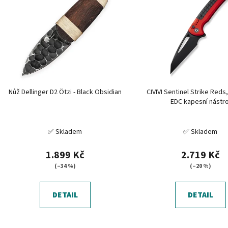
p
i
s
p
r
o
d
Nůž Dellinger D2 Ötzi - Black Obsidian
CIVIVI Sentinel Strike Reds
u
EDC kapesní nástro
k
t
✅ Skladem
✅ Skladem
ů
1.899 Kč
2.719 Kč
(–34 %)
(–20 %)
DETAIL
DETAIL