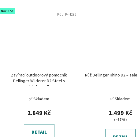
NOVINKA
Kód:
K-H293
Zavírací outdoorový pomocník
Nůž Dellinger Rhino D2 – zel
Dellinger Wilderer D2 Steel s
praktickou pilkou
✅ Skladem
✅ Skladem
2.849 Kč
1.499 Kč
(–37 %)
DETAIL