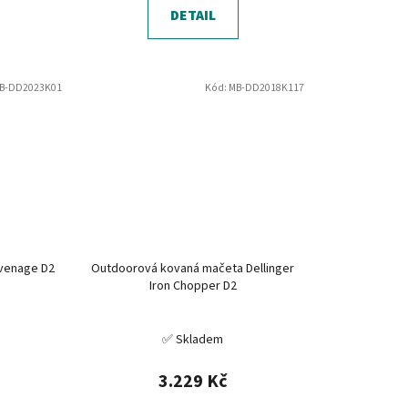
DETAIL
B-DD2023K01
Kód:
MB-DD2018K117
avenage D2
Outdoorová kovaná mačeta Dellinger
Iron Chopper D2
✅ Skladem
3.229 Kč