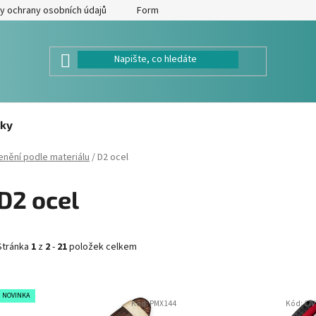
y ochrany osobních údajů
Formulář pro odstoupení od kupní smlouv
ky
enění podle materiálu
/
D2 ocel
D2 ocel
Stránka
1
z
2
-
21
položek celkem
V
NOVINKA
Kód:
PMX144
Kód:
CIV
ý