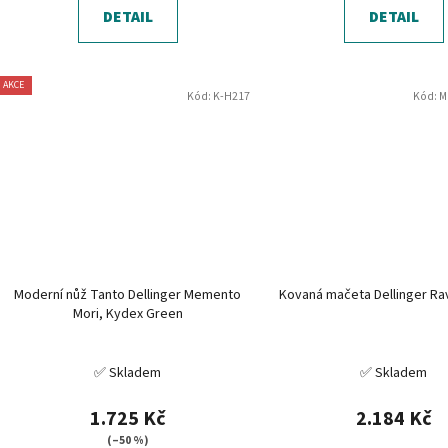
DETAIL
DETAIL
AKCE
Kód:
K-H217
Kód:
M
Moderní nůž Tanto Dellinger Memento
Kovaná mačeta Dellinger R
Mori, Kydex Green
✅ Skladem
✅ Skladem
1.725 Kč
2.184 Kč
(–50 %)