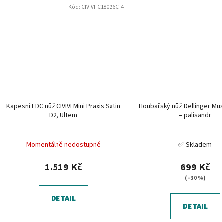
Kód:
CIVIVI-C18026C-4
Kapesní EDC nůž CIVIVI Mini Praxis Satin
Houbařský nůž Dellinger M
D2, Ultem
– palisandr
Momentálně nedostupné
✅ Skladem
1.519 Kč
699 Kč
(–30 %)
DETAIL
DETAIL