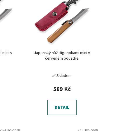
í
p
r
o
d
u
k
 mini v
Japonský nůž Higonokami mini v
t
červeném pouzdře
ů
✅ Skladem
569 Kč
DETAIL
Kód:
PO-006P
Kód:
PO-006B