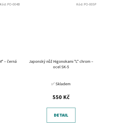
Kód:
PO-004B
Kód:
PO-005P
M" – černá
Japonský nůž Higonokami "L" chrom –
ocel SK-5
✅ Skladem
550 Kč
DETAIL