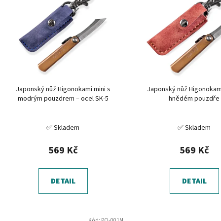
p
i
s
p
r
o
d
Japonský nůž Higonokami mini s
Japonský nůž Higonokami
u
modrým pouzdrem – ocel SK-5
hnědém pouzdře
k
t
✅ Skladem
✅ Skladem
ů
569 Kč
569 Kč
DETAIL
DETAIL
Kód:
PO-001M