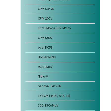
CPM S35VN
CPM 20CV
8Cr13MoV a 8CR14MoV
CPM S90V
ocel DC53
Bohler N690
9Cr18MoV
Nitro-V
Sandvik 14C28N
154 CM (440C, ATS-34)
10Cr15CoMoV