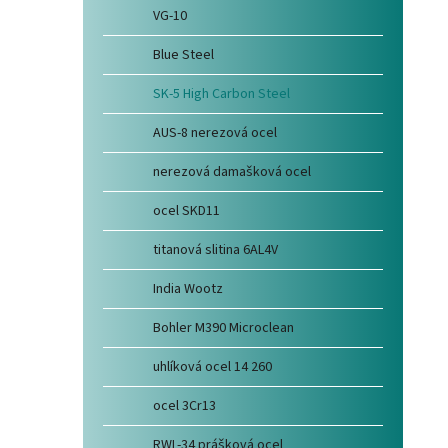
VG-10
Blue Steel
SK-5 High Carbon Steel
AUS-8 nerezová ocel
nerezová damašková ocel
ocel SKD11
titanová slitina 6AL4V
India Wootz
Bohler M390 Microclean
uhlíková ocel 14 260
ocel 3Cr13
RWL-34 prášková ocel