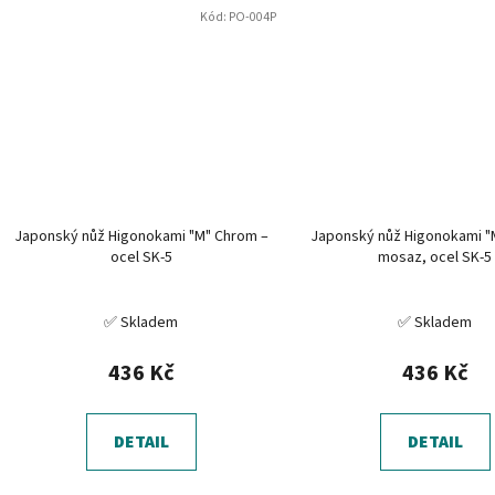
Kód:
PO-004P
Japonský nůž Higonokami "M" Chrom –
Japonský nůž Higonokami "
ocel SK-5
mosaz, ocel SK-5
✅ Skladem
✅ Skladem
436 Kč
436 Kč
DETAIL
DETAIL