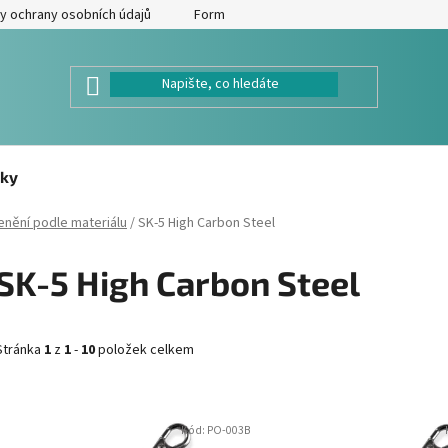
y ochrany osobních údajů
Formulář pro odstoupení od kupní smlouv
ky
enění podle materiálu
/
SK-5 High Carbon Steel
SK-5 High Carbon Steel
Stránka
1
z
1
-
10
položek celkem
V
Kód:
PO-003B
ý