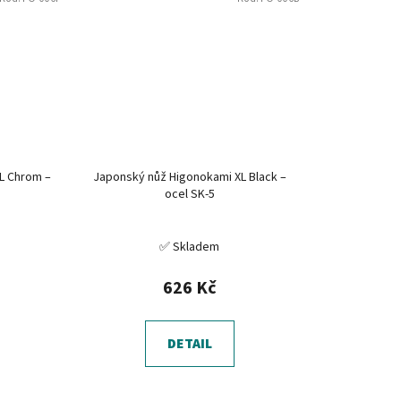
L Chrom –
Japonský nůž Higonokami XL Black –
ocel SK-5
✅ Skladem
626 Kč
DETAIL