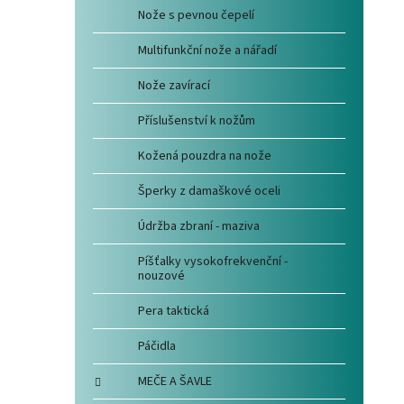
Nože s pevnou čepelí
Multifunkční nože a nářadí
Nože zavírací
Příslušenství k nožům
Kožená pouzdra na nože
Šperky z damaškové oceli
Údržba zbraní - maziva
Píšťalky vysokofrekvenční -
nouzové
Pera taktická
Páčidla
MEČE A ŠAVLE