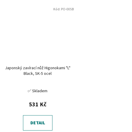
Kód:
PO-005B
Japonský zavírací nůž Higonokami "L"
Black, SK-5 ocel
✅ Skladem
531 Kč
DETAIL