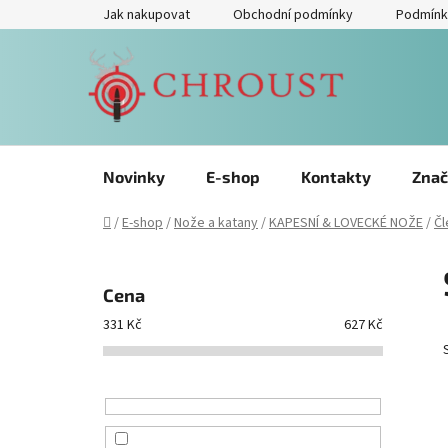
Přejít
Jak nakupovat
Obchodní podmínky
Podmínk
na
obsah
Novinky
E-shop
Kontakty
Znač
Domů
/
E-shop
/
Nože a katany
/
KAPESNÍ & LOVECKÉ NOŽE
/
Čl
P
o
Cena
s
331
Kč
627
Kč
t
r
a
n
n