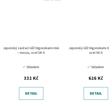
Japonský zavírací nůž Higonokami mini
Japonský nůž Higonokami X
– mosaz, ocel SK-5
ocel SK-5
✅ Skladem
✅ Skladem
332 Kč
626 Kč
DETAIL
DETAIL