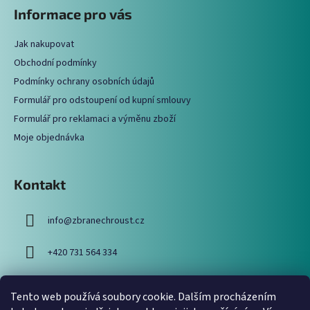
á
Informace pro vás
d
p
a
a
c
Jak nakupovat
t
í
Obchodní podmínky
í
p
Podmínky ochrany osobních údajů
r
Formulář pro odstoupení od kupní smlouvy
v
Formulář pro reklamaci a výměnu zboží
k
y
Moje objednávka
v
ý
p
Kontakt
i
s
info
@
zbranechroust.cz
u
+420 731 564 334
Tento web používá soubory cookie. Dalším procházením