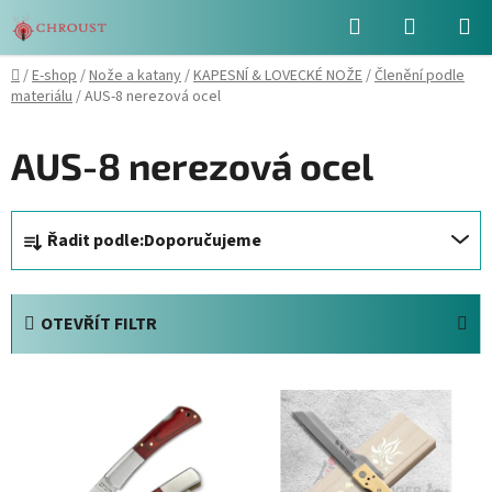
Přejít
Hledat
NÁKUPN
na
obsah
KOŠÍK
Domů
/
E-shop
/
Nože a katany
/
KAPESNÍ & LOVECKÉ NOŽE
/
Členění podle
materiálu
/
AUS-8 nerezová ocel
AUS-8 nerezová ocel
Ř
Řadit podle:
Doporučujeme
a
z
e
OTEVŘÍT FILTR
n
í
V
p
ý
r
p
o
i
d