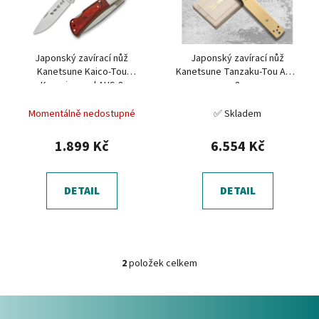
s
u
p
k
r
t
Japonský zavírací nůž
Japonský zavírací nůž
o
ů
Kanetsune Kaico-Tou
Kanetsune Tanzaku-Tou AUS-
d
Kurenia, ocel AUS-8
8
u
Momentálně nedostupné
✅ Skladem
k
t
1.899 Kč
6.554 Kč
ů
DETAIL
DETAIL
2
položek celkem
O
v
Z
l
á