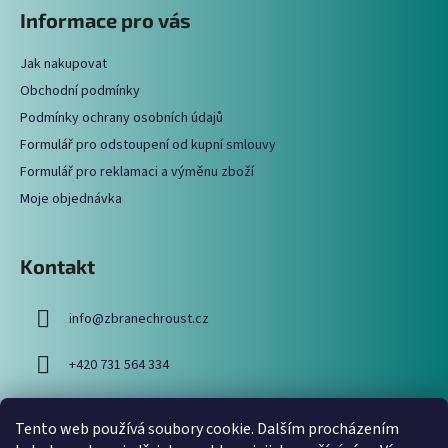
á
Informace pro vás
d
p
a
a
c
Jak nakupovat
t
í
Obchodní podmínky
í
p
Podmínky ochrany osobních údajů
r
Formulář pro odstoupení od kupní smlouvy
v
Formulář pro reklamaci a výměnu zboží
k
y
Moje objednávka
v
ý
p
Kontakt
i
s
info
@
zbranechroust.cz
u
+420 731 564 334
Tento web používá soubory cookie. Dalším procházením