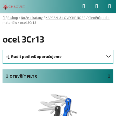
Přejít
Hledat
NÁKUPN
na
obsah
KOŠÍK
Domů
/
E-shop
/
Nože a katany
/
KAPESNÍ & LOVECKÉ NOŽE
/
Členění podle
materiálu
/
ocel 3Cr13
ocel 3Cr13
Ř
Řadit podle:
Doporučujeme
a
z
e
OTEVŘÍT FILTR
n
í
V
p
ý
r
p
o
i
d