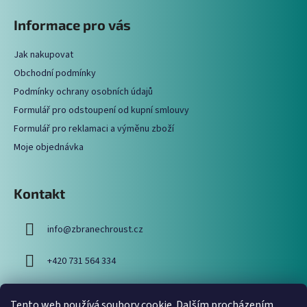
á
á
Informace pro vás
d
p
a
a
c
Jak nakupovat
t
í
Obchodní podmínky
í
p
Podmínky ochrany osobních údajů
r
Formulář pro odstoupení od kupní smlouvy
v
Formulář pro reklamaci a výměnu zboží
k
y
Moje objednávka
v
ý
p
Kontakt
i
s
info
@
zbranechroust.cz
u
+420 731 564 334
Tento web používá soubory cookie. Dalším procházením