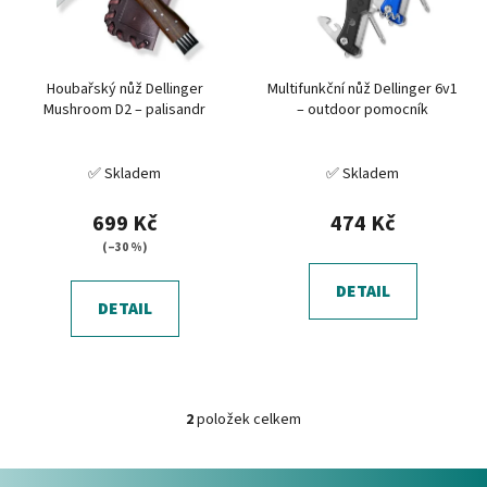
s
u
p
k
r
t
Houbařský nůž Dellinger
Multifunkční nůž Dellinger 6v1
o
ů
Mushroom D2 – palisandr
– outdoor pomocník
d
u
✅ Skladem
✅ Skladem
k
t
699 Kč
474 Kč
ů
(–30 %)
DETAIL
DETAIL
2
položek celkem
O
v
Z
l