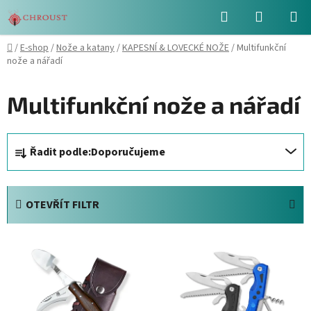
Přejít
Hledat
NÁKUPN
na
obsah
KOŠÍK
Domů
/
E-shop
/
Nože a katany
/
KAPESNÍ & LOVECKÉ NOŽE
/
Multifunkční
nože a nářadí
Multifunkční nože a nářadí
Ř
Řadit podle:
Doporučujeme
a
z
e
OTEVŘÍT FILTR
n
í
V
p
ý
r
p
o
i
d