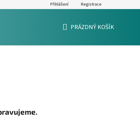
Přihlášení
Registrace
y
Formulář pro reklamaci a výměnu zboží
Moje objednávka
PRÁZDNÝ KOŠÍK
NÁKUPNÍ
KOŠÍK
pravujeme.