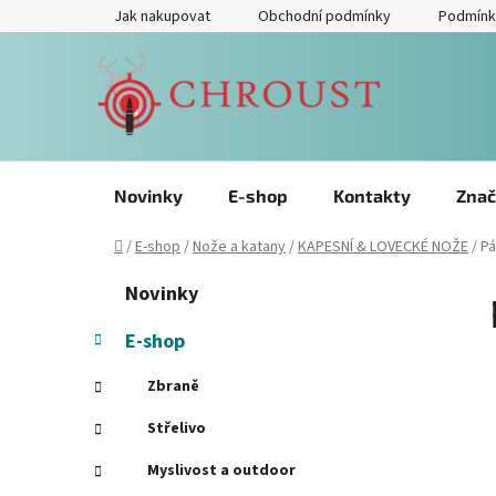
Přejít
Jak nakupovat
Obchodní podmínky
Podmínk
na
obsah
Novinky
E-shop
Kontakty
Znač
Domů
/
E-shop
/
Nože a katany
/
KAPESNÍ & LOVECKÉ NOŽE
/
Pá
P
Přeskočit
K
Novinky
kategorie
a
o
t
s
E-shop
e
t
g
Zbraně
r
o
a
r
Střelivo
i
n
Myslivost a outdoor
e
n