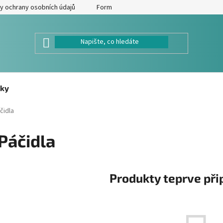
y ochrany osobních údajů
Formulář pro odstoupení od kupní smlouv
ky
čidla
Páčidla
Produkty teprve při