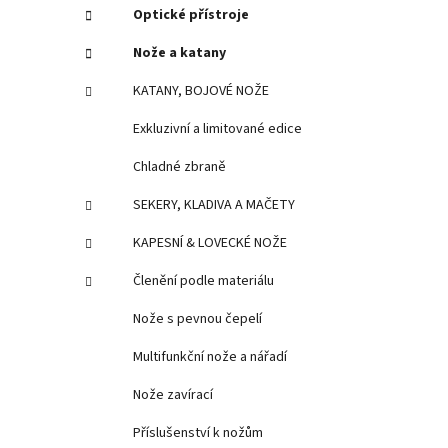
í
Optické přístroje
p
Nože a katany
a
n
KATANY, BOJOVÉ NOŽE
e
Exkluzivní a limitované edice
l
Chladné zbraně
SEKERY, KLADIVA A MAČETY
KAPESNÍ & LOVECKÉ NOŽE
Členění podle materiálu
Nože s pevnou čepelí
Multifunkční nože a nářadí
Nože zavírací
Příslušenství k nožům