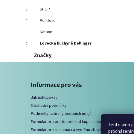
SHOP
Portfolio
Katany
Lovecká kuchyně Dellinger
Značky
Z
á
Informace pro vás
p
a
Jak nakupovat
t
Obchodní podmínky
í
Podmínky ochrany osobních údajů
Formulář pro odstoupení od kupní smlouvy
Tento web po
Formulář pro reklamaci a výměnu zboží
procházením 