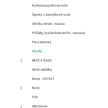
Kožená pouzdra na nože
Šperky z damaškové oceli
Údržba zbraní - maziva
Píšťalky vysokofrekvenční - nouzové
Pera taktická
Páčidla
MEČE A ŠAVLE
Akční nabídka
Bazar - OUTLET
Nože
FOX
ANV knives