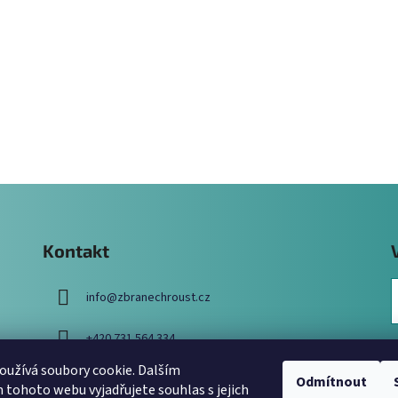
Kontakt
info
@
zbranechroust.cz
+420 731 564 334
užívá soubory cookie. Dalším
Odmítnout
tohoto webu vyjadřujete souhlas s jejich