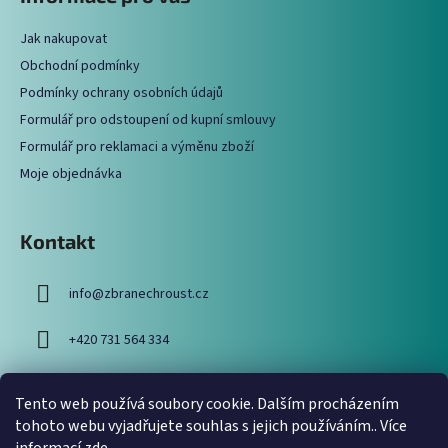
p
a
Jak nakupovat
t
Obchodní podmínky
í
Podmínky ochrany osobních údajů
Formulář pro odstoupení od kupní smlouvy
Formulář pro reklamaci a výměnu zboží
Moje objednávka
Kontakt
info
@
zbranechroust.cz
+420 731 564 334
Tento web používá soubory cookie. Dalším procházením
Vyhledávání
tohoto webu vyjadřujete souhlas s jejich používáním.. Více