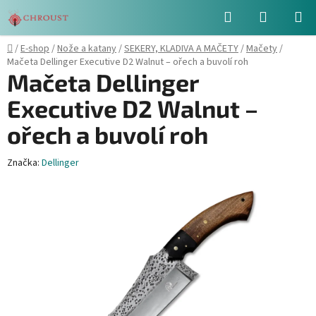
Přejít
Hledat
NÁKUPN
na
obsah
KOŠÍK
Domů
/
E-shop
/
Nože a katany
/
SEKERY, KLADIVA A MAČETY
/
Mačety
/
Mačeta Dellinger Executive D2 Walnut – ořech a buvolí roh
Mačeta Dellinger
Executive D2 Walnut –
ořech a buvolí roh
Značka:
Dellinger