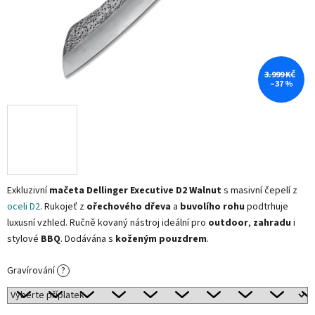
3.999 KČ
–37 %
Exkluzivní
mačeta Dellinger Executive D2 Walnut
s masivní čepelí z
oceli D2
. Rukojeť z
ořechového dřeva
a
buvolího rohu
podtrhuje
luxusní vzhled. Ručně kovaný nástroj ideální pro
outdoor
,
zahradu
i
stylové
BBQ
. Dodávána s
koženým pouzdrem
.
Gravírování
?