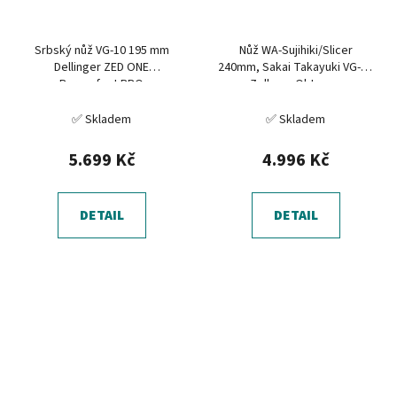
Srbský nůž VG-10 195 mm
Nůž WA-Sujihiki/Slicer
Dellinger ZED ONE
240mm, Sakai Takayuki VG-10
Burgerfest BBQ
Zelkova Oktagon
✅ Skladem
✅ Skladem
5.699 Kč
4.996 Kč
DETAIL
DETAIL