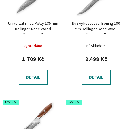
s
u
p
k
r
t
Univerzální nůž Petty 135 mm
Nůž vykosťovací Boning 190
o
ů
Dellinger Rose Wood
mm Dellinger Rose Wood
d
Damascus®
Damascus®
u
Vyprodáno
✅ Skladem
k
t
1.709 Kč
2.498 Kč
ů
DETAIL
DETAIL
NOVINKA
NOVINKA