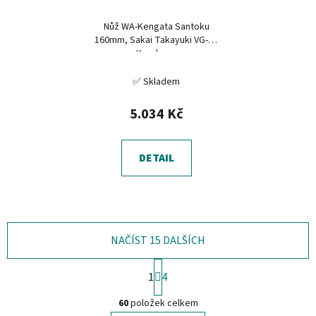
Nůž WA-Kengata Santoku
160mm, Sakai Takayuki VG-10
Kurokage
✅ Skladem
5.034 Kč
DETAIL
NAČÍST 15 DALŠÍCH
S
1
4
t
O
r
60
položek celkem
á
v