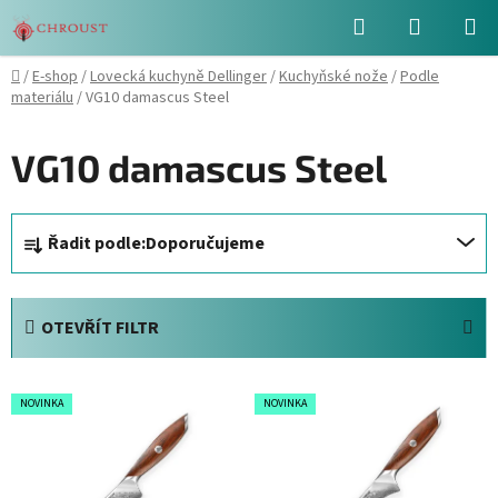
Přejít
Hledat
NÁKUPN
na
obsah
KOŠÍK
Domů
/
E-shop
/
Lovecká kuchyně Dellinger
/
Kuchyňské nože
/
Podle
materiálu
/
VG10 damascus Steel
VG10 damascus Steel
Ř
Řadit podle:
Doporučujeme
a
z
e
OTEVŘÍT FILTR
n
í
V
p
NOVINKA
NOVINKA
ý
r
p
o
i
d