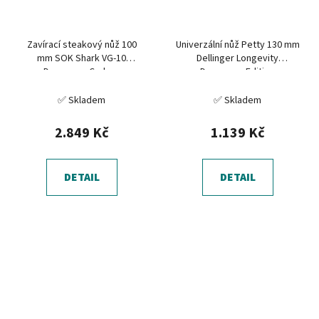
Zavírací steakový nůž 100
Univerzální nůž Petty 130 mm
mm SOK Shark VG-10
Dellinger Longevity
Damascus Carbon
Damascus Edition
✅ Skladem
✅ Skladem
2.849 Kč
1.139 Kč
DETAIL
DETAIL