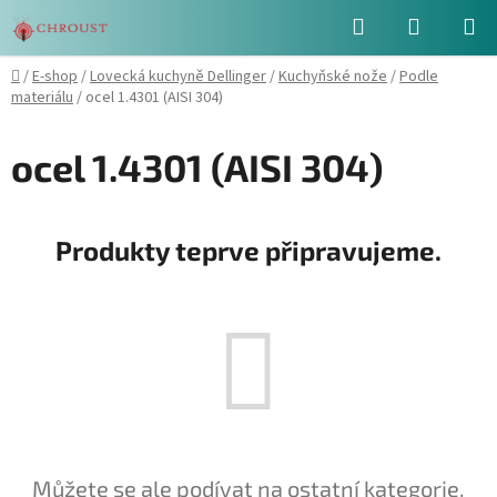
Přejít
Hledat
NÁKUPN
na
obsah
KOŠÍK
Domů
/
E-shop
/
Lovecká kuchyně Dellinger
/
Kuchyňské nože
/
Podle
materiálu
/
ocel 1.4301 (AISI 304)
ocel 1.4301 (AISI 304)
Produkty teprve připravujeme.
Můžete se ale podívat na ostatní kategorie.