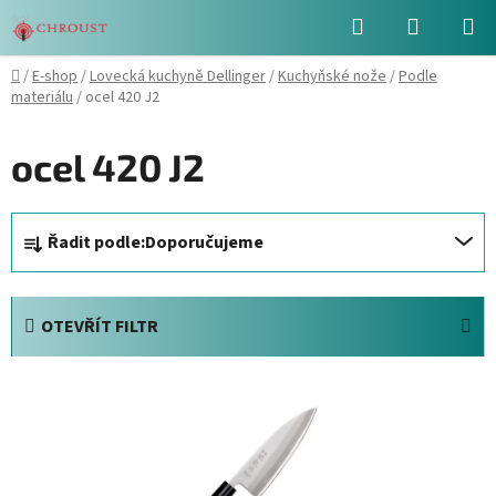
Přejít
Hledat
NÁKUPN
na
obsah
KOŠÍK
Domů
/
E-shop
/
Lovecká kuchyně Dellinger
/
Kuchyňské nože
/
Podle
materiálu
/
ocel 420 J2
ocel 420 J2
Ř
Řadit podle:
Doporučujeme
a
z
e
OTEVŘÍT FILTR
n
í
V
p
ý
r
p
o
i
d