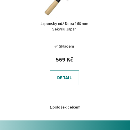
s
u
p
k
r
t
Japonský nůž Deba 160 mm
o
ů
Sekyriu Japan
d
u
✅ Skladem
k
t
569 Kč
ů
DETAIL
1
položek celkem
O
v
Z
l
á