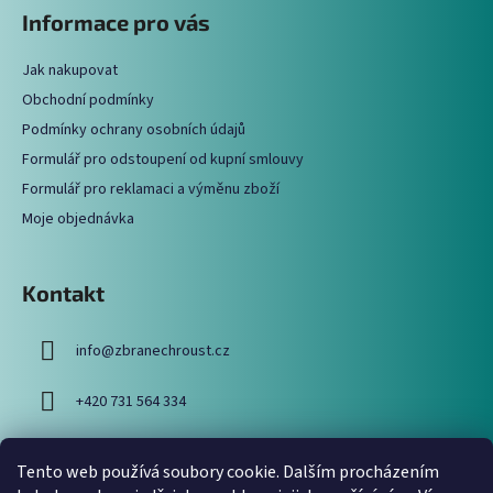
á
Informace pro vás
d
p
a
a
c
Jak nakupovat
t
í
Obchodní podmínky
í
p
Podmínky ochrany osobních údajů
r
Formulář pro odstoupení od kupní smlouvy
v
Formulář pro reklamaci a výměnu zboží
k
y
Moje objednávka
v
ý
p
Kontakt
i
s
info
@
zbranechroust.cz
u
+420 731 564 334
Tento web používá soubory cookie. Dalším procházením