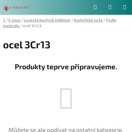
Přejít
Hledat
NÁKUPN
na
obsah
KOŠÍK
Domů
/
E-shop
/
Lovecká kuchyně Dellinger
/
Kuchyňské nože
/
Podle
materiálu
/
ocel 3Cr13
ocel 3Cr13
Produkty teprve připravujeme.
Můžete se ale podívat na ostatní kategorie.