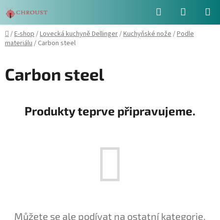
Přejít
Hledat
NÁKUPN
na
obsah
KOŠÍK
Domů
/
E-shop
/
Lovecká kuchyně Dellinger
/
Kuchyňské nože
/
Podle
materiálu
/
Carbon steel
Carbon steel
Produkty teprve připravujeme.
Můžete se ale podívat na ostatní kategorie.