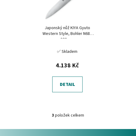
Japonský nůž KIYA Gyuto
Western Style, Bohler N680
200 mm
✅ Skladem
4.138 Kč
DETAIL
3
položek celkem
O
v
Z
l