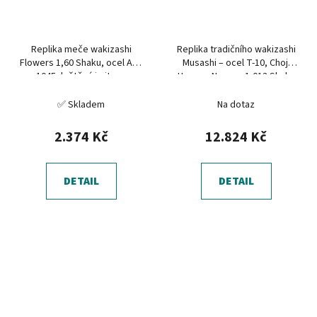
Replika meče wakizashi
Replika tradičního wakizashi
Flowers 1,60 Shaku, ocel AISI
Musashi – ocel T-10, Choji
1045, leštěná imitace
Hamon, Nagasa 1,013 Shaku
hamonu
✅ Skladem
Na dotaz
2.374 Kč
12.824 Kč
DETAIL
DETAIL