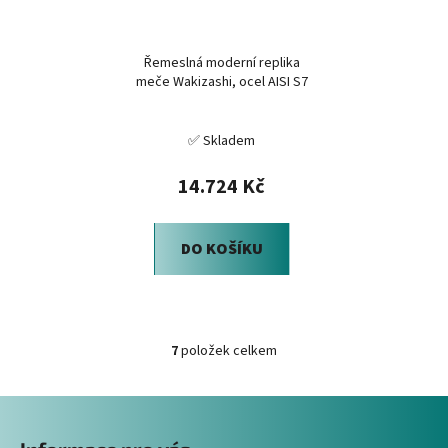
Řemeslná moderní replika
meče Wakizashi, ocel AISI S7
✅ Skladem
14.724 Kč
DO KOŠÍKU
7
položek celkem
O
v
Z
l
á
á