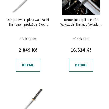
s
u
p
k
r
t
Dekorativní replika wakizashi
Řemeslná replika meče
o
ů
Shimane – překládaná ocel
Wakizashi Shikai, překládaná
d
AISI 1045
ocel AISI 1075
u
✅ Skladem
✅ Skladem
k
t
2.849 Kč
18.524 Kč
ů
DETAIL
DETAIL