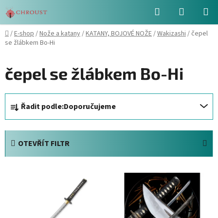
Přejít
Hledat
NÁKUPN
na
obsah
KOŠÍK
Domů
/
E-shop
/
Nože a katany
/
KATANY, BOJOVÉ NOŽE
/
Wakizashi
/
čepel
se žlábkem Bo-Hi
čepel se žlábkem Bo-Hi
Ř
Řadit podle:
Doporučujeme
a
z
e
OTEVŘÍT FILTR
n
í
V
p
ý
r
p
o
i
d