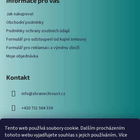
Informace pro vás
d
p
a
a
c
Jak nakupovat
t
í
Obchodní podmínky
í
p
Podmínky ochrany osobních údajů
r
Formulář pro odstoupení od kupní smlouvy
v
Formulář pro reklamaci a výměnu zboží
k
y
Moje objednávka
v
ý
p
Kontakt
i
s
info
@
zbranechroust.cz
u
+420 731 564 334
Tento web používá soubory cookie. Dalším procházením
Vyhledávání
tohoto webu vyjadřujete souhlas s jejich používáním.. Více