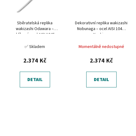
Sběratelská replika
Dekorativní replika wakizashi
wakizashi Odawara –
Nobunaga – ocel AISI 1045,
uhlíková ocel AISI 1045,
Koshirae
Yokote
✅ Skladem
Momentálně nedostupné
2.374 Kč
2.374 Kč
DETAIL
DETAIL